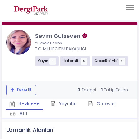
Sevim Gülseven
Yüksek Lisans
T.C. MİLLİ EĞİTİM BAKANLIĞI
Yayın
Hakemlik
CrossRef Atıf
3
0
2
0
1
Takipçi
Takip Edilen
Takip Et
Yayınlar
Görevler
Hakkında
Atıf
Uzmanlık Alanları