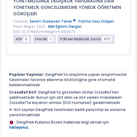
YÖNETMELİĞİNDE DEĞİŞİKLİK YAPILMASINA DAİR
YÖNETMELİK GÜNCELLEMESİNE YÖNELİK ÖĞRETMEN
GÖRÜŞLERİ
Yazarlar:
Sevim Gülseven Taner
,
Fatma Uslu Gülşen
Yayın Bilgisi: 2022 ,
Milli Eğitim Dergisi
DOI: 10.37669/milliegitim.890673
ATIF
FAVORİ
TOPLAM İNDİRİLME SAYISI
2
1
2777
Popüler Yayınlar:
DergiPark'ta araştırma yapan araştırmacılar
tarafından favoriye eklenme istatistiğine göre otomatik
belirlenmektedir.
CrossRef Atıf:
DergiPark'ta gösterilen atıflar CrossRef'ten
çekilmektedir. Bunun için atıf alan ve atıf verilen makalelerin
CrossRef'te kaydının olması (DOI numarası) gerekmektedir.
^:
Atıf sayıları DergiPark tarafından belirli periyotlar ile sisteme
yansıtılmaktadır.
: DergiPark Kullanıcı Rozeti hakkında bilgi almak için
tıklayınız.