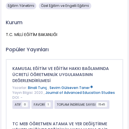
Eğitim Yönetimi
Özel Eğitim ve Engelli Eğitimi
Kurum
T.C. MİLLİ EĞİTİM BAKANLIĞI
Popüler Yayınları
KAMUSAL EĞİTİM VE EĞİTİM HAKKI BAĞLAMINDA
ÜCRETLİ ÖĞRETMENLİK UYGULAMASININ
DEĞERLENDİRİLMESİ
Yazarlar:
Binali Tunç
,
Sevim Gülseven Taner
Yayın Bilgisi: 2020 ,
Journal of Advanced Education Studies
DOI: -
ATIF
FAVORİ
TOPLAM İNDİRİLME SAYISI
0
1
1545
TC MEB ÖĞRETMEN ATAMA VE YER DEĞİŞTİRME