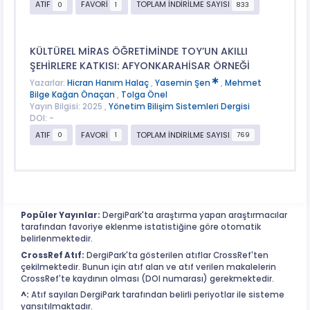
ATIF
FAVORİ
TOPLAM İNDİRİLME SAYISI
0
1
833
KÜLTÜREL MİRAS ÖĞRETİMİNDE TOY’UN AKILLI
ŞEHİRLERE KATKISI: AFYONKARAHİSAR ÖRNEĞİ
Yazarlar:
Hicran Hanım Halaç
,
Yasemin Şen
,
Mehmet
Bilge Kağan Önaçan
,
Tolga Önel
Yayın Bilgisi: 2025 ,
Yönetim Bilişim Sistemleri Dergisi
DOI: -
ATIF
FAVORİ
TOPLAM İNDİRİLME SAYISI
0
1
769
Popüler Yayınlar:
DergiPark'ta araştırma yapan araştırmacılar
tarafından favoriye eklenme istatistiğine göre otomatik
belirlenmektedir.
CrossRef Atıf:
DergiPark'ta gösterilen atıflar CrossRef'ten
çekilmektedir. Bunun için atıf alan ve atıf verilen makalelerin
CrossRef'te kaydının olması (DOI numarası) gerekmektedir.
^:
Atıf sayıları DergiPark tarafından belirli periyotlar ile sisteme
yansıtılmaktadır.