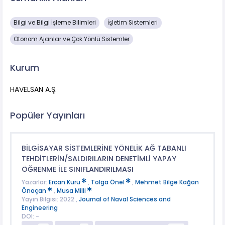
Bilgi ve Bilgi İşleme Bilimleri
İşletim Sistemleri
Otonom Ajanlar ve Çok Yönlü Sistemler
Kurum
HAVELSAN A.Ş.
Popüler Yayınları
BİLGİSAYAR SİSTEMLERİNE YÖNELİK AĞ TABANLI
TEHDİTLERİN/SALDIRILARIN DENETİMLİ YAPAY
ÖĞRENME İLE SINIFLANDIRILMASI
Yazarlar:
Ercan Kuru
,
Tolga Önel
,
Mehmet Bilge Kağan
Önaçan
,
Musa Milli
Yayın Bilgisi: 2022 ,
Journal of Naval Sciences and
Engineering
DOI: -