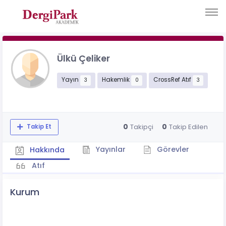
Ülkü Çeliker
Yayın
Hakemlik
CrossRef Atıf
3
0
3
0
0
Takipçi
Takip Edilen
Takip Et
Yayınlar
Görevler
Hakkında
Atıf
Kurum