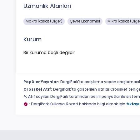
Uzmanlık Alanları
Makro İktisat (Diğer)
Çevre Ekonomisi
Mikro İktisat (Diğe
Kurum
Bir kuruma bağlı değildir
Popüler Yayınlar:
DergiPark'ta araştırma yapan araştırmacıl
CrossRef Atıf:
DergiPark'ta gösterilen atıflar CrossRef'ten ç
^:
Atıf sayıları DergiPark tarafından belirli periyotlar ile sist
: DergiPark Kullanıcı Rozeti hakkında bilgi almak için
tıklayı