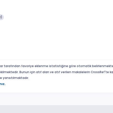
r)
ar tarafından favoriye eklenme istatistiğine göre otomatik belirlenmekte
ekilmektedir. Bunun için atıf alan ve atıf verilen makalelerin CrossRef'te
eme yansıtılmaktadır.
nız.