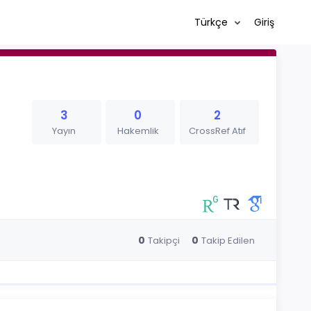
Türkçe
Giriş
3
0
2
Yayın
Hakemlik
CrossRef Atıf
0
0
Takipçi
Takip Edilen