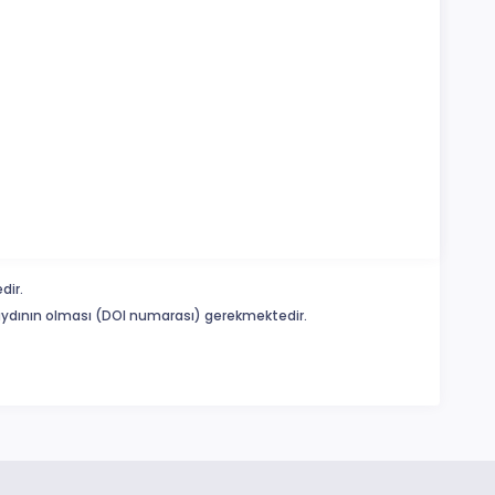
dir.
 kaydının olması (DOI numarası) gerekmektedir.