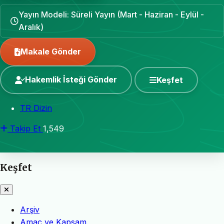
Yayın Modeli: Süreli Yayın (Mart - Haziran - Eylül -
Aralık)
Makale Gönder
Hakemlik İsteği Gönder
Keşfet
TR Dizin
Takip Et
1,549
Keşfet
Arşiv
Amaç ve Kapsam