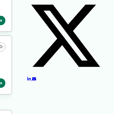
le
le