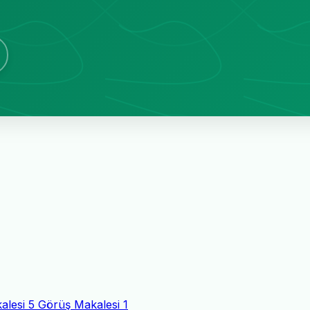
alesi
5
Görüş Makalesi
1