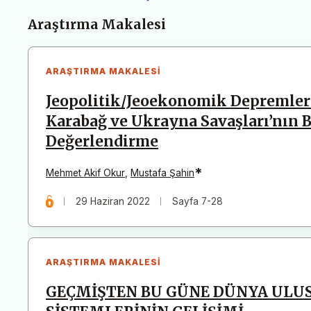
Makaleler
Araştırma Makalesi
ARAŞTIRMA MAKALESI
Jeopolitik/Jeoekonomik Depremler 
Karabağ ve Ukrayna Savaşları’nın Bö
Değerlendirme
*
Mehmet Akif Okur
,
Mustafa Şahin
29 Haziran 2022
Sayfa 7-28
ARAŞTIRMA MAKALESI
GEÇMİŞTEN BU GÜNE DÜNYA ULU