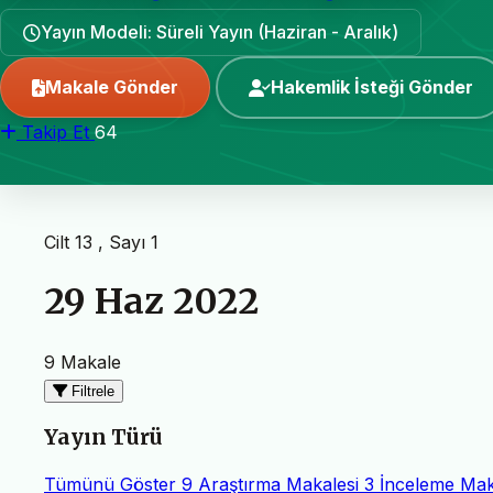
Yayın Modeli: Süreli Yayın (Haziran - Aralık)
Makale Gönder
Hakemlik İsteği Gönder
Takip Et
64
Cilt 13 , Sayı 1
29 Haz 2022
9 Makale
Filtrele
Yayın Türü
Tümünü Göster
9
Araştırma Makalesi
3
İnceleme Mak