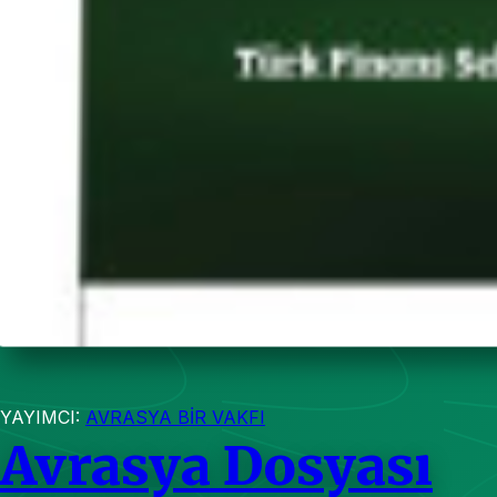
YAYIMCI:
AVRASYA BİR VAKFI
Avrasya Dosyası