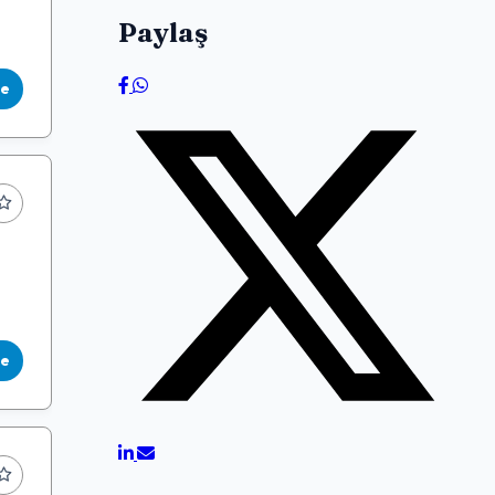
Paylaş
le
le