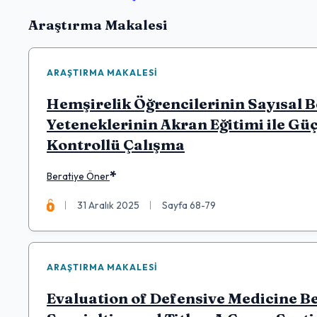
Makaleler
Araştırma Makalesi
ARAŞTIRMA MAKALESI
Hemşirelik Öğrencilerinin Sayısal B
Yeteneklerinin Akran Eğitimi ile G
Kontrollü Çalışma
*
Beratiye Öner
31 Aralık 2025
Sayfa 68-79
ARAŞTIRMA MAKALESI
Evaluation of Defensive Medicine B