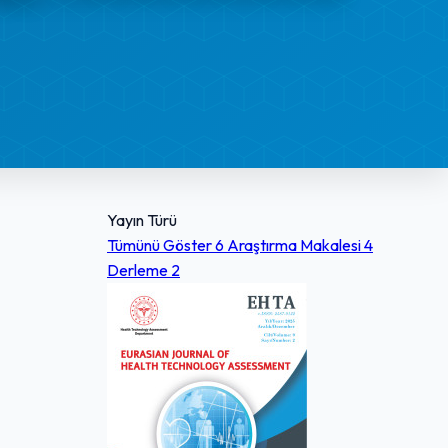
Yayın Türü
Tümünü Göster
6
Araştırma Makalesi
4
Derleme
2