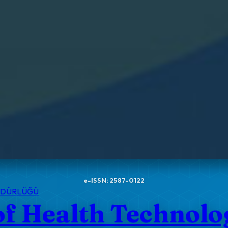
e-ISSN: 2587-0122
MÜDÜRLÜĞÜ
of Health Technol