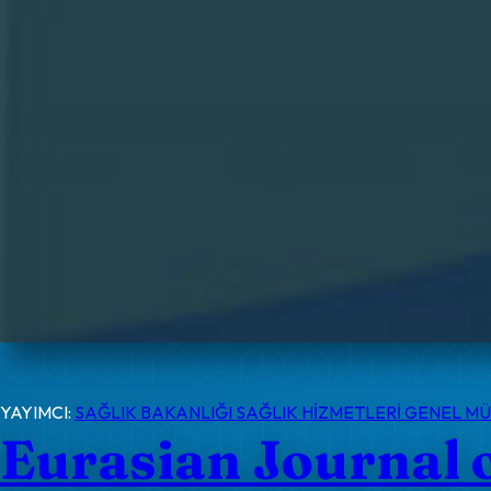
YAYIMCI:
SAĞLIK BAKANLIĞI SAĞLIK HİZMETLERİ GENEL 
Eurasian Journal 