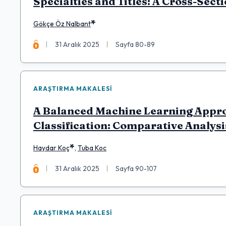
Specialties and Titles: A Cross-Sect
*
Gökçe Öz Nalbant
31 Aralık 2025
Sayfa 80-89
ARAŞTIRMA MAKALESI
A Balanced Machine Learning Appro
Classification: Comparative Analys
*
Haydar Koç
,
Tuba Koc
31 Aralık 2025
Sayfa 90-107
ARAŞTIRMA MAKALESI