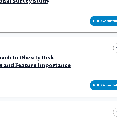
ional Survey Study
PDF Görüntü
ach to Obesity Risk
is and Feature Importance
PDF Görüntü