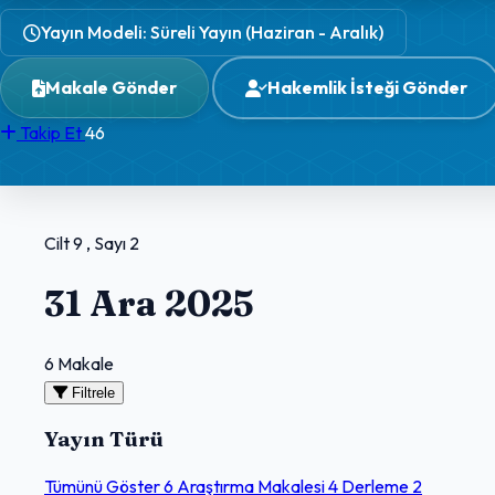
Yayın Modeli: Süreli Yayın (Haziran - Aralık)
Makale Gönder
Hakemlik İsteği Gönder
Takip Et
46
Cilt 9 , Sayı 2
31 Ara 2025
6 Makale
Filtrele
Yayın Türü
Tümünü Göster
6
Araştırma Makalesi
4
Derleme
2