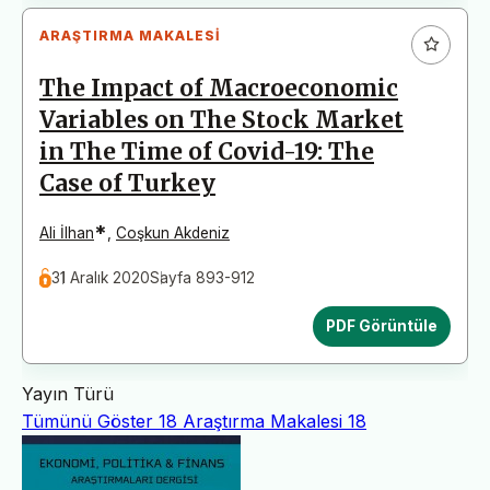
ARAŞTIRMA MAKALESI
The Impact of Macroeconomic
Variables on The Stock Market
in The Time of Covid-19: The
Case of Turkey
*
Ali İlhan
,
Coşkun Akdeniz
31 Aralık 2020
Sayfa 893-912
PDF Görüntüle
Yayın Türü
Tümünü Göster
18
Araştırma Makalesi
18