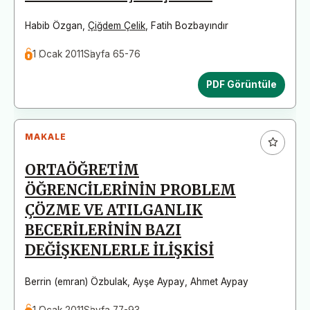
Habib Özgan
,
Çiğdem Çelik
,
Fatih Bozbayındır
1 Ocak 2011
Sayfa 65-76
PDF Görüntüle
MAKALE
ORTAÖĞRETİM
ÖĞRENCİLERİNİN PROBLEM
ÇÖZME VE ATILGANLIK
BECERİLERİNİN BAZI
DEĞİŞKENLERLE İLİŞKİSİ
Berrin (emran) Özbulak
,
Ayşe Aypay
,
Ahmet Aypay
1 Ocak 2011
Sayfa 77-93