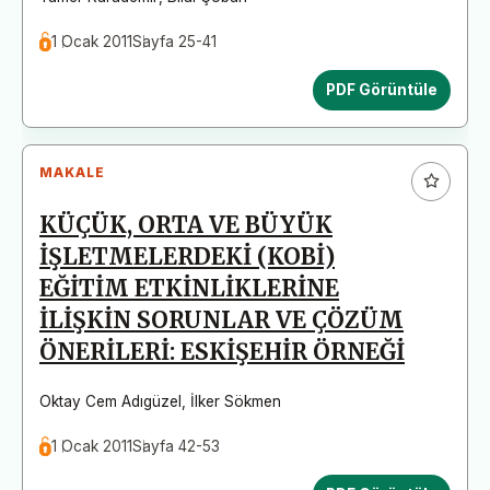
1 Ocak 2011
Sayfa 25-41
PDF Görüntüle
MAKALE
KÜÇÜK, ORTA VE BÜYÜK
İŞLETMELERDEKİ (KOBİ)
EĞİTİM ETKİNLİKLERİNE
İLİŞKİN SORUNLAR VE ÇÖZÜM
ÖNERİLERİ: ESKİŞEHİR ÖRNEĞİ
Oktay Cem Adıgüzel
,
İlker Sökmen
1 Ocak 2011
Sayfa 42-53