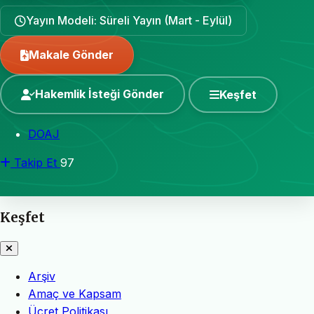
Yayın Modeli: Süreli Yayın (Mart - Eylül)
Makale Gönder
Hakemlik İsteği Gönder
Keşfet
DOAJ
Takip Et
97
Keşfet
Arşiv
Amaç ve Kapsam
Ücret Politikası