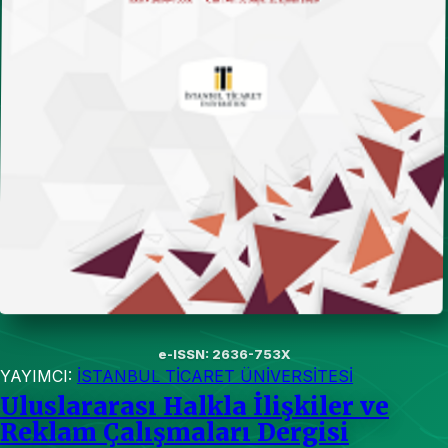
e-ISSN: 2636-753X
YAYIMCI:
İSTANBUL TİCARET ÜNİVERSİTESİ
Uluslararası Halkla İlişkiler ve
Reklam Çalışmaları Dergisi