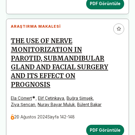
PDF Görüntüle
ARAŞTIRMA MAKALESI
THE USE OF NERVE
MONITORIZATION IN
PAROTID, SUBMANDIBULAR
GLAND AND FACIAL SURGERY
AND ITS EFFECT ON
PROGNOSIS
*
Ela Cömert
,
Elif Çetinkaya
,
Buğra Şimşek
,
Ziya Şencan
,
Nuray Bayar Muluk
,
Bülent Bakar
20 Ağustos 2024
Sayfa 142-148
PDF Görüntüle