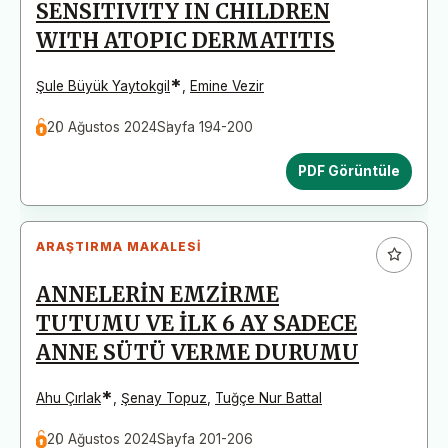
SENSITIVITY IN CHILDREN
WITH ATOPIC DERMATITIS
*
Şule Büyük Yaytokgil
,
Emine Vezir
20 Ağustos 2024
Sayfa 194-200
PDF Görüntüle
ARAŞTIRMA MAKALESI
ANNELERİN EMZİRME
TUTUMU VE İLK 6 AY SADECE
ANNE SÜTÜ VERME DURUMU
*
Ahu Çırlak
,
Şenay Topuz
,
Tuğçe Nur Battal
20 Ağustos 2024
Sayfa 201-206