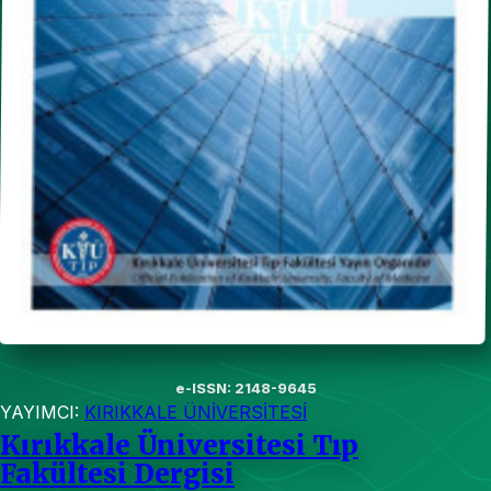
e-ISSN: 2148-9645
YAYIMCI:
KIRIKKALE ÜNİVERSİTESİ
Kırıkkale Üniversitesi Tıp
Fakültesi Dergisi