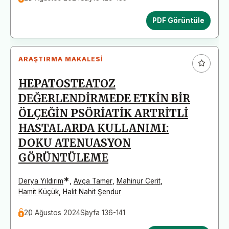
PDF Görüntüle
ARAŞTIRMA MAKALESI
HEPATOSTEATOZ
DEĞERLENDİRMEDE ETKİN BİR
ÖLÇEĞİN PSÖRİATİK ARTRİTLİ
HASTALARDA KULLANIMI:
DOKU ATENUASYON
GÖRÜNTÜLEME
*
Derya Yıldırım
,
Ayça Tamer
,
Mahinur Cerit
,
Hamit Küçük
,
Halit Nahit Şendur
20 Ağustos 2024
Sayfa 136-141