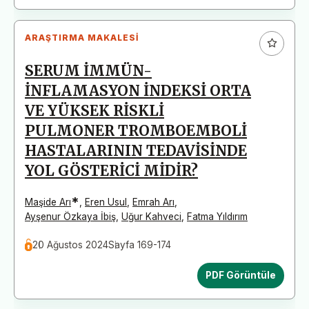
ARAŞTIRMA MAKALESI
SERUM İMMÜN-
İNFLAMASYON İNDEKSİ ORTA
VE YÜKSEK RİSKLİ
PULMONER TROMBOEMBOLİ
HASTALARININ TEDAVİSİNDE
YOL GÖSTERİCİ MİDİR?
*
Maşide Arı
,
Eren Usul
,
Emrah Arı
,
Ayşenur Özkaya İbiş
,
Uğur Kahveci
,
Fatma Yıldırım
20 Ağustos 2024
Sayfa 169-174
PDF Görüntüle