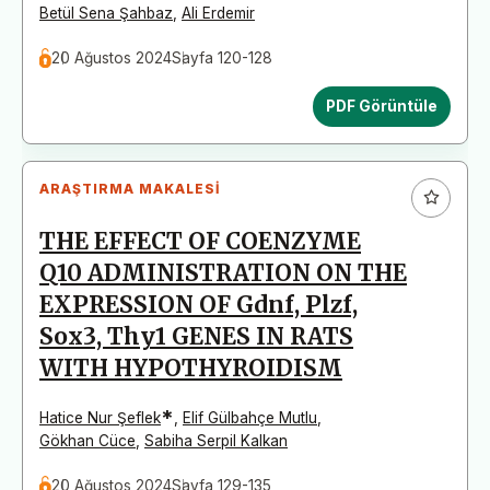
Betül Sena Şahbaz
,
Ali Erdemir
20 Ağustos 2024
Sayfa 120-128
PDF Görüntüle
ARAŞTIRMA MAKALESI
THE EFFECT OF COENZYME
Q10 ADMINISTRATION ON THE
EXPRESSION OF Gdnf, Plzf,
Sox3, Thy1 GENES IN RATS
WITH HYPOTHYROIDISM
*
Hatice Nur Şeflek
,
Elif Gülbahçe Mutlu
,
Gökhan Cüce
,
Sabiha Serpil Kalkan
20 Ağustos 2024
Sayfa 129-135