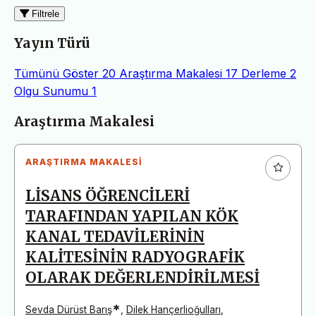
Filtrele
Yayın Türü
Tümünü Göster
20
Araştırma Makalesi
17
Derleme
2
Olgu Sunumu
1
Makaleler
Araştırma Makalesi
ARAŞTIRMA MAKALESI
LİSANS ÖĞRENCİLERİ
TARAFINDAN YAPILAN KÖK
KANAL TEDAVİLERİNİN
KALİTESİNİN RADYOGRAFİK
OLARAK DEĞERLENDİRİLMESİ
*
Sevda Dürüst Barış
,
Dilek Hançerlioğulları
,