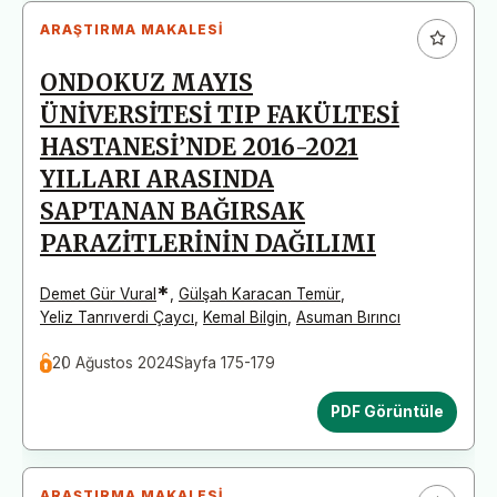
ARAŞTIRMA MAKALESI
ONDOKUZ MAYIS
ÜNİVERSİTESİ TIP FAKÜLTESİ
HASTANESİ’NDE 2016-2021
YILLARI ARASINDA
SAPTANAN BAĞIRSAK
PARAZİTLERİNİN DAĞILIMI
*
Demet Gür Vural
,
Gülşah Karacan Temür
,
Yeliz Tanrıverdi Çaycı
,
Kemal Bilgin
,
Asuman Bırıncı
20 Ağustos 2024
Sayfa 175-179
PDF Görüntüle
ARAŞTIRMA MAKALESI