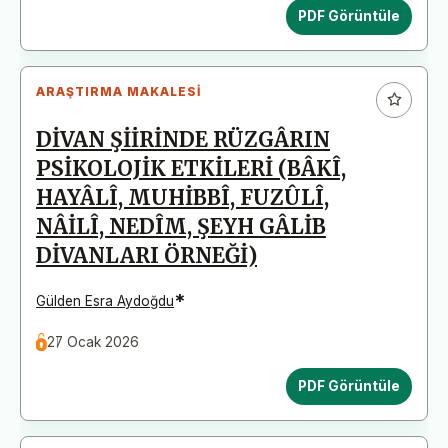
PDF Görüntüle
ARAŞTIRMA MAKALESI
DİVAN ŞİİRİNDE RÜZGÂRIN
PSİKOLOJİK ETKİLERİ (BÂKÎ,
HAYÂLÎ, MUHİBBÎ, FUZÛLÎ,
NÂİLÎ, NEDÎM, ŞEYH GÂLİB
DİVANLARI ÖRNEĞİ)
*
Gülden Esra Aydoğdu
27 Ocak 2026
PDF Görüntüle