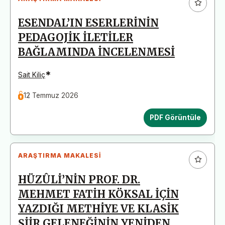
ESENDAL’IN ESERLERİNİN
PEDAGOJİK İLETİLER
BAĞLAMINDA İNCELENMESİ
*
Sait Kiliç
12 Temmuz 2026
PDF Görüntüle
ARAŞTIRMA MAKALESI
HÜZÛLİ’NİN PROF. DR.
MEHMET FATİH KÖKSAL İÇİN
YAZDIĞI METHİYE VE KLASİK
ŞİİR GELENEĞİNİN YENİDEN