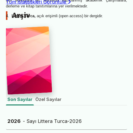
gibi edebiyata ait alanlarda hazırlanmış akademik çalışmalara,
Tüm İstatistikleri Görüntüle
derleme ve kitap tanıtımlarına yer verilmektedir.
Arşiv
4.
Littera Turca,
açık erişimli (open access) bir dergidir.
Son Sayılar
Özel Sayılar
2026
- Sayı Littera Turca-2026