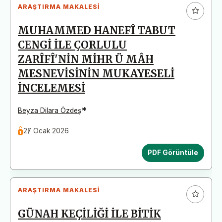
ARAŞTIRMA MAKALESI
MUHAMMED HANEFÎ TABUT
CENGİ İLE ÇORLULU
ZARÎFÎ'NİN MİHR Ü MÂH
MESNEVİSİNİN MUKAYESELİ
İNCELEMESİ
*
Beyza Dilara Özdeş
27 Ocak 2026
PDF Görüntüle
ARAŞTIRMA MAKALESI
GÜNAH KEÇİLİĞİ İLE BİTİK