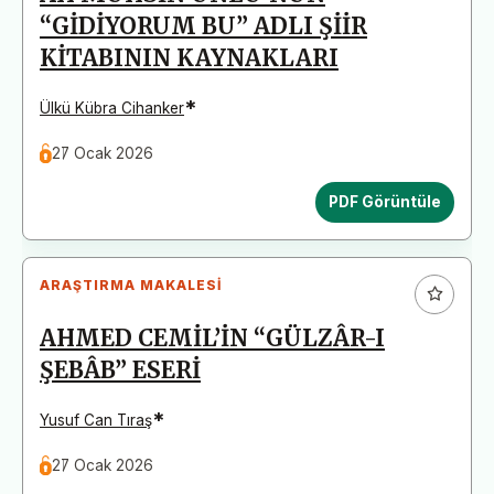
“GİDİYORUM BU” ADLI ŞİİR
KİTABININ KAYNAKLARI
*
Ülkü Kübra Cihanker
27 Ocak 2026
PDF Görüntüle
ARAŞTIRMA MAKALESI
AHMED CEMİL’İN “GÜLZÂR-I
ŞEBÂB” ESERİ
*
Yusuf Can Tıraş
27 Ocak 2026