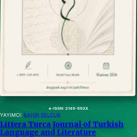
e-ISSN: 2149-892X
YAYIMCI:
BAHİR SELÇUK
Littera Turca Journal of Turkish
Language and Literature