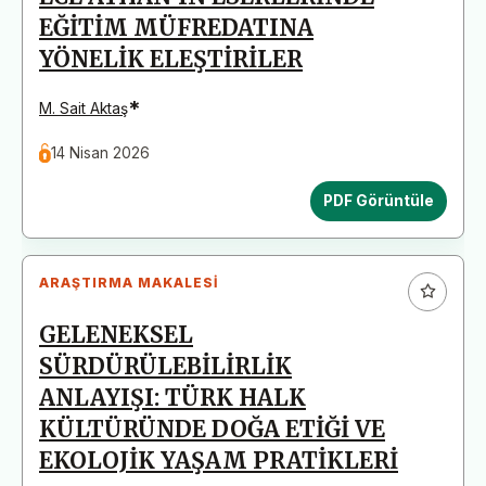
EĞİTİM MÜFREDATINA
YÖNELİK ELEŞTİRİLER
*
M. Sait Aktaş
14 Nisan 2026
PDF Görüntüle
ARAŞTIRMA MAKALESI
GELENEKSEL
SÜRDÜRÜLEBİLİRLİK
ANLAYIŞI: TÜRK HALK
KÜLTÜRÜNDE DOĞA ETİĞİ VE
EKOLOJİK YAŞAM PRATİKLERİ