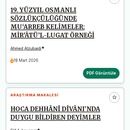
19. YÜZYIL OSMANLI
SÖZLÜKÇÜLÜĞÜNDE
MU‘ARREB KELİMELER:
MİR’ÂTÜ’L-LUGAT ÖRNEĞİ
*
Ahmed Alzubaidi
19 Mart 2026
PDF Görüntüle
ARAŞTIRMA MAKALESI
HOCA DEHHÂNÎ DÎVÂNI'NDA
DUYGU BİLDİREN DEYİMLER