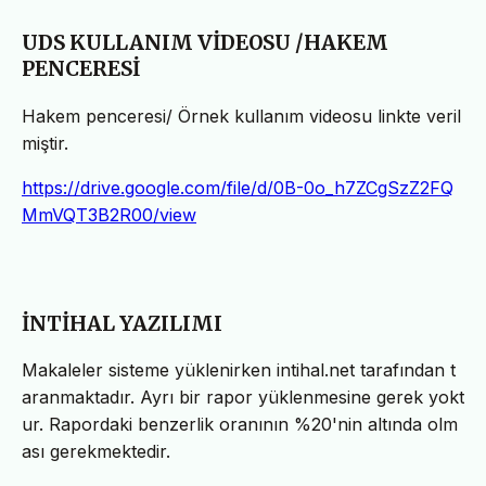
UDS KULLANIM VİDEOSU /HAKEM
PENCERESİ
Hakem penceresi/ Örnek kullanım videosu linkte veril
miştir.
https://drive.google.com/file/d/0B-0o_h7ZCgSzZ2FQ
MmVQT3B2R00/view
İNTİHAL YAZILIMI
Makaleler sisteme yüklenirken intihal.net tarafından t
aranmaktadır. Ayrı bir rapor yüklenmesine gerek yokt
ur. Rapordaki benzerlik oranının %20'nin altında olm
ası gerekmektedir.