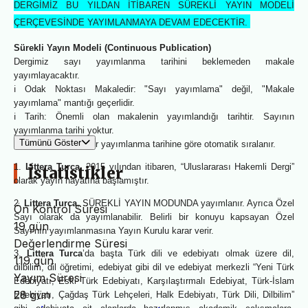
DERGİMİZ BU YILDAN İTİBAREN SÜREKLİ YAYIN MODELİ
ÇERÇEVESİNDE YAYIMLANMAYA DEVAM EDECEKTİR.
Sürekli Yayın Modeli (Continuous Publication)
Dergimiz sayı yayımlanma tarihini beklemeden makale
yayımlayacaktır.
ℹ️ Odak Noktası Makaledir: "Sayı yayımlama" değil, "Makale
yayımlama" mantığı geçerlidir.
ℹ️ Tarih: Önemli olan makalenin yayımlandığı tarihtir. Sayının
yayımlanma tarihi yoktur.
Tümünü Göster
ℹ️ Sıralama: Makaleler yayımlanma tarihine göre otomatik sıralanır.
1.
Littera Turca
, 2015 yılından itibaren, “Uluslararası Hakemli Dergi”
İstatistikler
olarak yayın hayatına başlamıştır.
2.
Littera Turca
, SÜREKLİ YAYIN MODUNDA yayımlanır. Ayrıca Özel
Ön Kontrol Süresi
Sayı olarak da yayımlanabilir. Belirli bir konuyu kapsayan Özel
19 gün
Sayı’nın yayımlanmasına Yayın Kurulu karar verir.
Değerlendirme Süresi
3.
Littera Turca
’da başta Türk dili ve edebiyatı olmak üzere dil,
119 gün
dilbilim, dil öğretimi, edebiyat gibi dil ve edebiyat merkezli “Yeni Türk
Yayım Süresi
Edebiyatı, Eski Türk Edebiyatı, Karşılaştırmalı Edebiyat, Türk-İslam
28 gün
Edebiyatı, Çağdaş Türk Lehçeleri, Halk Edebiyatı, Türk Dili, Dilbilim”