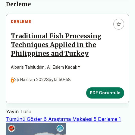
Derleme
DERLEME
Traditional Fish Processing
Techniques Applied in the
Philippines and Turkey
*
Albaris Tahıluddın
,
Ali Eslem Kadak
25 Haziran 2022
Sayfa 50-58
PDF Görüntüle
Yayın Türü
Tümünü Göster
6
Araştırma Makalesi
5
Derleme
1