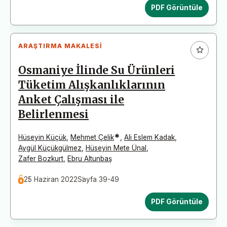
PDF Görüntüle
ARAŞTIRMA MAKALESI
Osmaniye İlinde Su Ürünleri
Tüketim Alışkanlıklarının
Anket Çalışması ile
Belirlenmesi
*
Hüseyin Küçük
,
Mehmet Çelik
,
Ali Eslem Kadak
,
Aygül Küçükgülmez
,
Hüseyin Mete Ünal
,
Zafer Bozkurt
,
Ebru Altunbaş
25 Haziran 2022
Sayfa 39-49
PDF Görüntüle