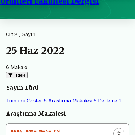
Ürünleri Fakültesi Dergisi
Cilt 8 , Sayı 1
25 Haz 2022
6 Makale
Filtrele
Yayın Türü
Tümünü Göster
6
Araştırma Makalesi
5
Derleme
1
Makaleler
Araştırma Makalesi
ARAŞTIRMA MAKALESI