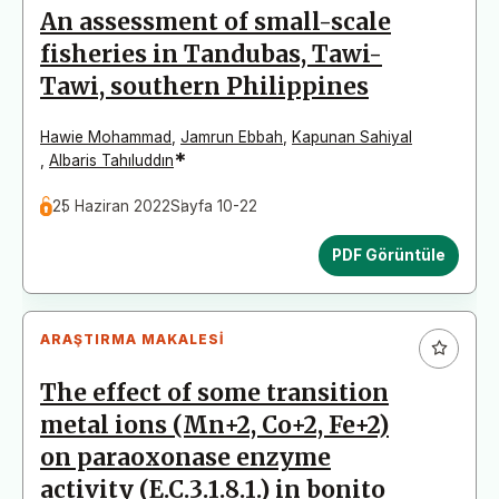
An assessment of small-scale
fisheries in Tandubas, Tawi-
Tawi, southern Philippines
Hawie Mohammad
,
Jamrun Ebbah
,
Kapunan Sahiyal
*
,
Albaris Tahıluddın
25 Haziran 2022
Sayfa 10-22
PDF Görüntüle
ARAŞTIRMA MAKALESI
The effect of some transition
metal ions (Mn+2, Co+2, Fe+2)
on paraoxonase enzyme
activity (E.C.3.1.8.1.) in bonito