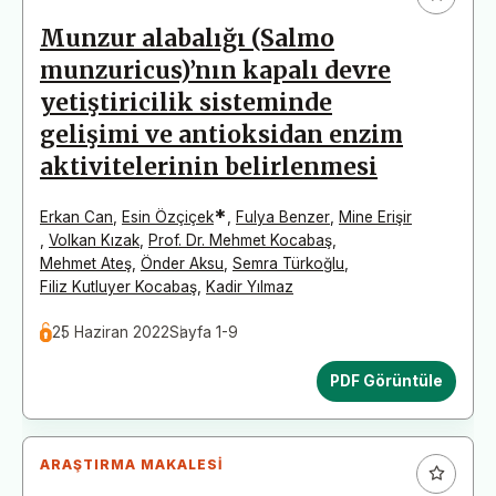
Munzur alabalığı (Salmo
munzuricus)’nın kapalı devre
yetiştiricilik sisteminde
gelişimi ve antioksidan enzim
aktivitelerinin belirlenmesi
*
Erkan Can
,
Esin Özçiçek
,
Fulya Benzer
,
Mine Erişir
,
Volkan Kızak
,
Prof. Dr. Mehmet Kocabaş
,
Mehmet Ateş
,
Önder Aksu
,
Semra Türkoğlu
,
Filiz Kutluyer Kocabaş
,
Kadir Yılmaz
25 Haziran 2022
Sayfa 1-9
PDF Görüntüle
ARAŞTIRMA MAKALESI