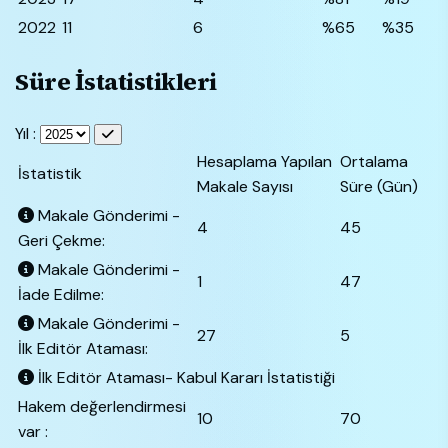
2022
11
6
%65
%35
Süre İstatistikleri
Yıl :
Hesaplama Yapılan
Ortalama
İstatistik
Makale Sayısı
Süre (Gün)
Makale Gönderimi -
4
45
Geri Çekme:
Makale Gönderimi -
1
47
İade Edilme:
Makale Gönderimi -
27
5
İlk Editör Ataması:
İlk Editör Ataması- Kabul Kararı İstatistiği
Hakem değerlendirmesi
10
70
var :