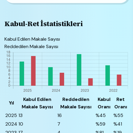
Kabul-Ret İstatistikleri
Kabul Edilen Makale Sayısı
Reddedilen Makale Sayısı
Kabul Edilen
Reddedilen
Kabul
Ret
Yıl
Makale Sayısı
Makale Sayısı
Oranı
Oranı
2025
13
16
%45
%55
2024
10
7
%59
%41
2023
17
4
%81
%19