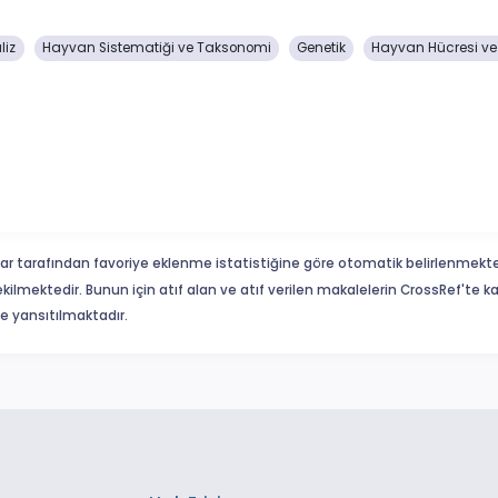
liz
Hayvan Sistematiği ve Taksonomi
Genetik
Hayvan Hücresi ve M
ar tarafından favoriye eklenme istatistiğine göre otomatik belirlenmekte
ekilmektedir. Bunun için atıf alan ve atıf verilen makalelerin CrossRef'te
eme yansıtılmaktadır.