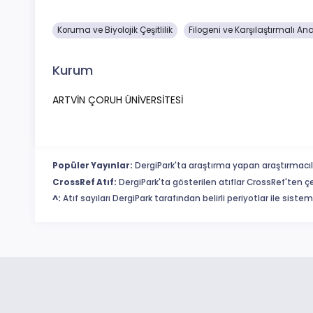
Koruma ve Biyolojik Çeşitlilik
Filogeni ve Karşılaştırmalı Ana
Kurum
ARTVİN ÇORUH ÜNİVERSİTESİ
Popüler Yayınlar:
DergiPark'ta araştırma yapan araştırmacıl
CrossRef Atıf:
DergiPark'ta gösterilen atıflar CrossRef'ten ç
^:
Atıf sayıları DergiPark tarafından belirli periyotlar ile sist