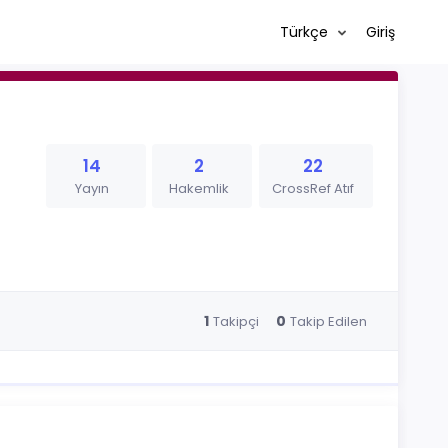
Türkçe
Giriş
14
2
22
Yayın
Hakemlik
CrossRef Atıf
1
0
Takipçi
Takip Edilen