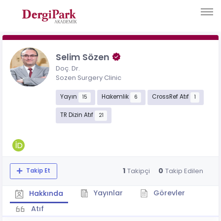
Selim Sözen
Doç. Dr.
Sozen Surgery Clinic
Yayın
Hakemlik
CrossRef Atıf
15
6
1
TR Dizin Atıf
21
1
0
Takipçi
Takip Edilen
Takip Et
Yayınlar
Görevler
Hakkında
Atıf