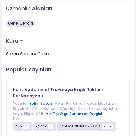
Uzmanlık Alanları
Genel Cerrahi
Kurum
Sozen Surgery Clinic
Popüler Yayınları
Künt Abdominal Travmaya Bağlı Rektum
Perferasyonu
Yazarlar:
Selim Sözen
, Metin Piri, Ömer Topuz, Mustafa
Keçeli, Halil Mert Bahadır, Oğuz Işık, Ahmet Feran Ağaçhan
Yayın Bilgisi: 2011 ,
Acil Tıp Olgu Sunumları Dergisi
DOI: -
ATIF
FAVORİ
TOPLAM İNDİRİLME SAYISI
0
1
2052