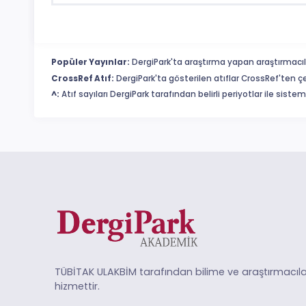
Popüler Yayınlar:
DergiPark'ta araştırma yapan araştırmacıl
CrossRef Atıf:
DergiPark'ta gösterilen atıflar CrossRef'ten ç
^:
Atıf sayıları DergiPark tarafından belirli periyotlar ile sist
TÜBİTAK ULAKBİM tarafından bilime ve araştırmacıla
hizmettir.