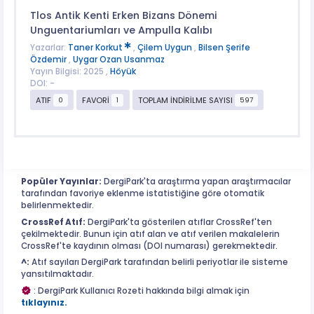
Tlos Antik Kenti Erken Bizans Dönemi
Unguentariumları ve Ampulla Kalıbı
Yazarlar:
Taner Korkut
,
Çilem Uygun
,
Bilsen Şerife
Özdemir
,
Uygar Ozan Usanmaz
Yayın Bilgisi: 2025 ,
Höyük
DOI: -
ATIF
FAVORİ
TOPLAM İNDİRİLME SAYISI
0
1
597
Popüler Yayınlar:
DergiPark'ta araştırma yapan araştırmacılar
tarafından favoriye eklenme istatistiğine göre otomatik
belirlenmektedir.
CrossRef Atıf:
DergiPark'ta gösterilen atıflar CrossRef'ten
çekilmektedir. Bunun için atıf alan ve atıf verilen makalelerin
CrossRef'te kaydının olması (DOI numarası) gerekmektedir.
^:
Atıf sayıları DergiPark tarafından belirli periyotlar ile sisteme
yansıtılmaktadır.
: DergiPark Kullanıcı Rozeti hakkında bilgi almak için
tıklayınız.