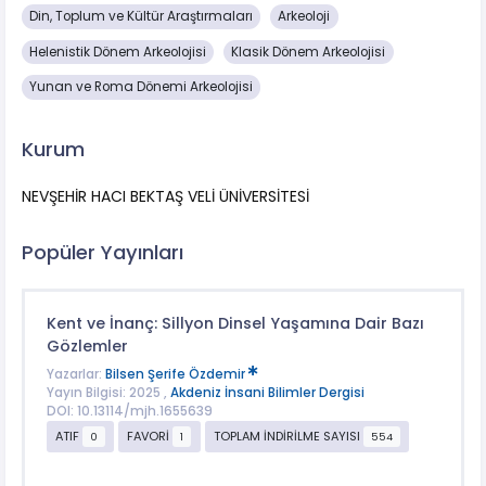
Din, Toplum ve Kültür Araştırmaları
Arkeoloji
Helenistik Dönem Arkeolojisi
Klasik Dönem Arkeolojisi
Yunan ve Roma Dönemi Arkeolojisi
Kurum
NEVŞEHİR HACI BEKTAŞ VELİ ÜNİVERSİTESİ
Popüler Yayınları
Kent ve İnanç: Sillyon Dinsel Yaşamına Dair Bazı
Gözlemler
Yazarlar:
Bilsen Şerife Özdemir
Yayın Bilgisi: 2025 ,
Akdeniz İnsani Bilimler Dergisi
DOI: 10.13114/mjh.1655639
ATIF
FAVORİ
TOPLAM İNDİRİLME SAYISI
0
1
554