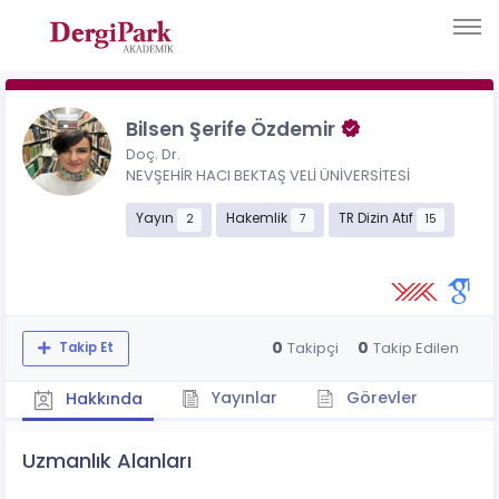
Bilsen Şerife Özdemir
Doç. Dr.
NEVŞEHİR HACI BEKTAŞ VELİ ÜNİVERSİTESİ
Yayın
Hakemlik
TR Dizin Atıf
2
7
15
0
0
Takipçi
Takip Edilen
Takip Et
Yayınlar
Görevler
Hakkında
Uzmanlık Alanları