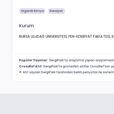
Organik Kimya
Korozyon
Kurum
BURSA ULUDAĞ ÜNİVERSİTESİ, FEN-EDEBİYAT FAKÜLTESİ, 
Popüler Yayınlar:
DergiPark'ta araştırma yapan araştırmacıl
CrossRef Atıf:
DergiPark'ta gösterilen atıflar CrossRef'ten ç
^:
Atıf sayıları DergiPark tarafından belirli periyotlar ile sist