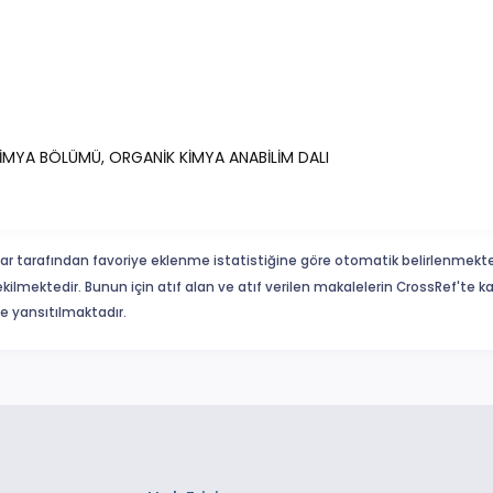
KİMYA BÖLÜMÜ, ORGANİK KİMYA ANABİLİM DALI
ar tarafından favoriye eklenme istatistiğine göre otomatik belirlenmekte
ekilmektedir. Bunun için atıf alan ve atıf verilen makalelerin CrossRef'te
eme yansıtılmaktadır.