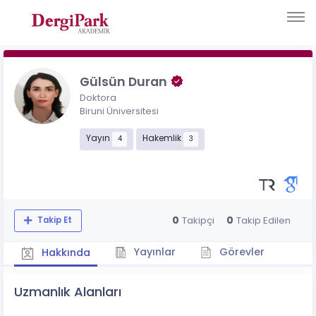
Gülsün Duran
Doktora
Biruni Üniversitesi
Yayın
Hakemlik
4
3
0
0
Takipçi
Takip Edilen
Takip Et
Yayınlar
Görevler
Hakkında
Uzmanlık Alanları