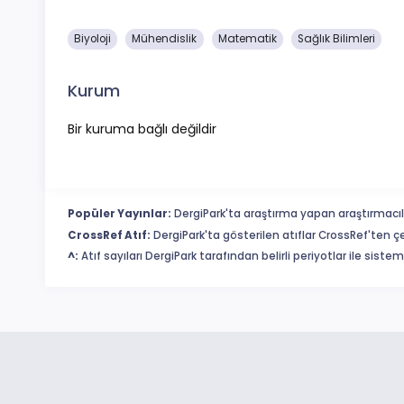
Biyoloji
Mühendislik
Matematik
Sağlık Bilimleri
Kurum
Bir kuruma bağlı değildir
Popüler Yayınlar:
DergiPark'ta araştırma yapan araştırmacıl
CrossRef Atıf:
DergiPark'ta gösterilen atıflar CrossRef'ten ç
^:
Atıf sayıları DergiPark tarafından belirli periyotlar ile sist