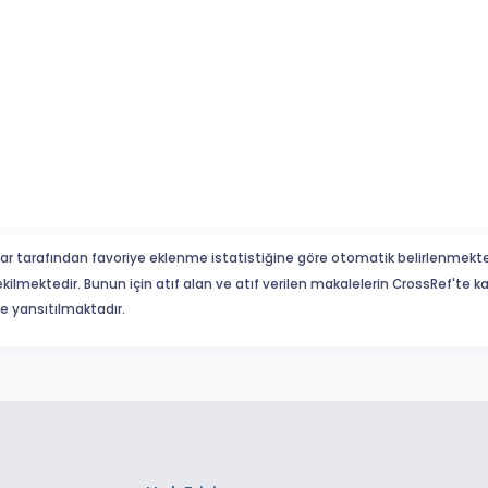
ar tarafından favoriye eklenme istatistiğine göre otomatik belirlenmekte
ekilmektedir. Bunun için atıf alan ve atıf verilen makalelerin CrossRef'te
eme yansıtılmaktadır.