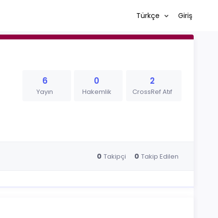
Türkçe
Giriş
6
0
2
Yayın
Hakemlik
CrossRef Atıf
0
0
Takipçi
Takip Edilen