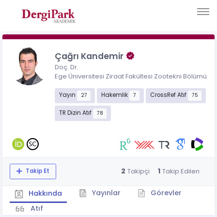
Çağrı Kandemir
Doç. Dr.
Ege Üniversitesi Ziraat Fakültesi Zootekni Bölümü
Yayın
Hakemlik
CrossRef Atıf
27
7
75
TR Dizin Atıf
78
2
1
Takipçi
Takip Edilen
Takip Et
Yayınlar
Görevler
Hakkında
Atıf