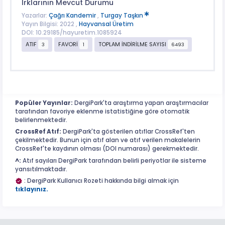
Irklarının Mevcut Durumu
Yazarlar:
Çağrı Kandemir
,
Turgay Taşkın
Yayın Bilgisi: 2022 ,
Hayvansal Üretim
DOI: 10.29185/hayuretim.1085924
ATIF
FAVORİ
TOPLAM İNDİRİLME SAYISI
3
1
6493
Popüler Yayınlar:
DergiPark'ta araştırma yapan araştırmacılar
tarafından favoriye eklenme istatistiğine göre otomatik
belirlenmektedir.
CrossRef Atıf:
DergiPark'ta gösterilen atıflar CrossRef'ten
çekilmektedir. Bunun için atıf alan ve atıf verilen makalelerin
CrossRef'te kaydının olması (DOI numarası) gerekmektedir.
^:
Atıf sayıları DergiPark tarafından belirli periyotlar ile sisteme
yansıtılmaktadır.
: DergiPark Kullanıcı Rozeti hakkında bilgi almak için
tıklayınız.