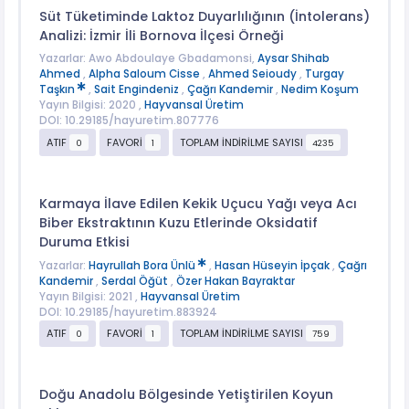
Süt Tüketiminde Laktoz Duyarlılığının (İntolerans)
Analizi: İzmir İli Bornova İlçesi Örneği
Yazarlar: Awo Abdoulaye Gbadamonsi,
Aysar Shihab
Ahmed
,
Alpha Saloum Cisse
,
Ahmed Seioudy
,
Turgay
Taşkın
,
Sait Engindeniz
,
Çağrı Kandemir
,
Nedim Koşum
Yayın Bilgisi: 2020 ,
Hayvansal Üretim
DOI: 10.29185/hayuretim.807776
ATIF
FAVORİ
TOPLAM İNDİRİLME SAYISI
0
1
4235
Karmaya İlave Edilen Kekik Uçucu Yağı veya Acı
Biber Ekstraktının Kuzu Etlerinde Oksidatif
Duruma Etkisi
Yazarlar:
Hayrullah Bora Ünlü
,
Hasan Hüseyin İpçak
,
Çağrı
Kandemir
,
Serdal Öğüt
,
Özer Hakan Bayraktar
Yayın Bilgisi: 2021 ,
Hayvansal Üretim
DOI: 10.29185/hayuretim.883924
ATIF
FAVORİ
TOPLAM İNDİRİLME SAYISI
0
1
759
Doğu Anadolu Bölgesinde Yetiştirilen Koyun