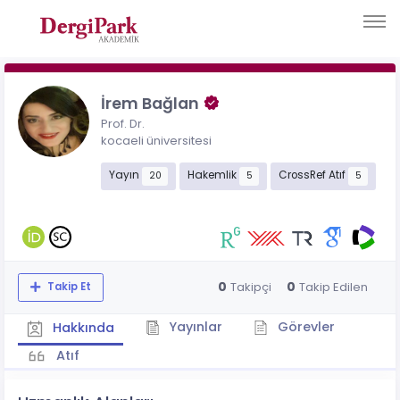
İrem Bağlan
Prof. Dr.
kocaeli üniversitesi
Yayın
Hakemlik
CrossRef Atıf
20
5
5
0
0
Takipçi
Takip Edilen
Takip Et
Yayınlar
Görevler
Hakkında
Atıf