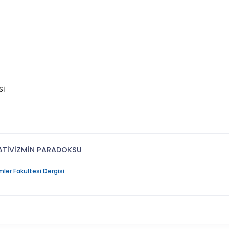
Sİ
ÖLATİVİZMİN PARADOKSU
imler Fakültesi Dergisi