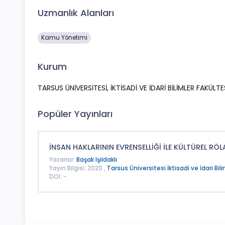
Uzmanlık Alanları
Kamu Yönetimi
Kurum
TARSUS ÜNİVERSİTESİ, İKTİSADİ VE İDARİ BİLİMLER FAKÜLTE
Popüler Yayınları
İNSAN HAKLARININ EVRENSELLİĞİ İLE KÜLTÜREL R
Yazarlar:
Başak Işıldaklı
Yayın Bilgisi: 2020 ,
Tarsus Üniversitesi İktisadi ve İdari Bil
DOI: -