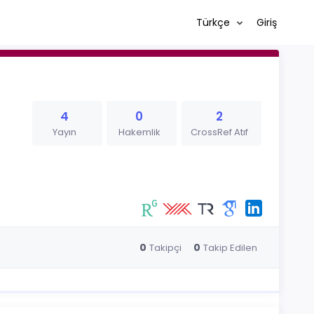
Türkçe
Giriş
4
0
2
Yayın
Hakemlik
CrossRef Atıf
0
0
Takipçi
Takip Edilen