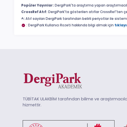
Popüler Yayınlar:
DergiPark'ta araştırma yapan araştırmacıl
CrossRef Atıf:
DergiPark'ta gösterilen atıflar CrossRef'ten ç
^:
Atıf sayıları DergiPark tarafından belirli periyotlar ile sist
: DergiPark Kullanıcı Rozeti hakkında bilgi almak için
tıklayı
TÜBİTAK ULAKBİM tarafından bilime ve araştırmacıla
hizmettir.