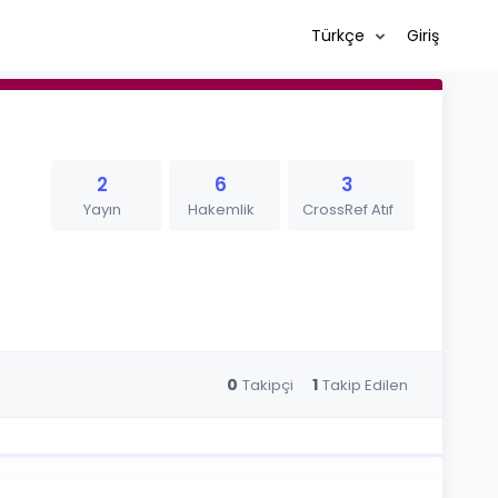
Türkçe
Giriş
2
6
3
Yayın
Hakemlik
CrossRef Atıf
0
1
Takipçi
Takip Edilen