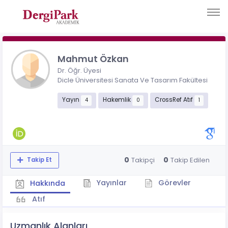
Mahmut Özkan
Dr. Öğr. Üyesi
Dicle Üniversitesi Sanata Ve Tasarım Fakültesi
Yayın
Hakemlik
CrossRef Atıf
4
0
1
0
0
Takipçi
Takip Edilen
Takip Et
Yayınlar
Görevler
Hakkında
Atıf
Uzmanlık Alanları