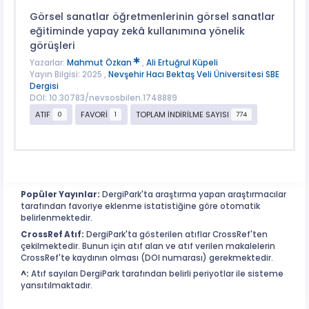
Görsel sanatlar öğretmenlerinin görsel sanatlar
eğitiminde yapay zekâ kullanımına yönelik
görüşleri
Yazarlar:
Mahmut Özkan
,
Ali Ertuğrul Küpeli
Yayın Bilgisi: 2025 ,
Nevşehir Hacı Bektaş Veli Üniversitesi SBE
Dergisi
DOI: 10.30783/nevsosbilen.1748889
ATIF
FAVORİ
TOPLAM İNDİRİLME SAYISI
0
1
774
Popüler Yayınlar:
DergiPark'ta araştırma yapan araştırmacılar
tarafından favoriye eklenme istatistiğine göre otomatik
belirlenmektedir.
CrossRef Atıf:
DergiPark'ta gösterilen atıflar CrossRef'ten
çekilmektedir. Bunun için atıf alan ve atıf verilen makalelerin
CrossRef'te kaydının olması (DOI numarası) gerekmektedir.
^:
Atıf sayıları DergiPark tarafından belirli periyotlar ile sisteme
yansıtılmaktadır.