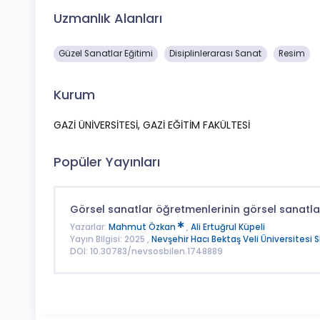
Uzmanlık Alanları
Güzel Sanatlar Eğitimi
Disiplinlerarası Sanat
Resim
Kurum
GAZİ ÜNİVERSİTESİ, GAZİ EĞİTİM FAKÜLTESİ
Popüler Yayınları
Görsel sanatlar öğretmenlerinin görsel sanatla
Yazarlar:
Mahmut Özkan
,
Ali Ertuğrul Küpeli
Yayın Bilgisi: 2025 ,
Nevşehir Hacı Bektaş Veli Üniversitesi S
DOI: 10.30783/nevsosbilen.1748889