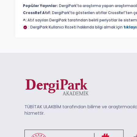
Popüler Yayınlar:
DergiPark'ta araştırma yapan araştırmacıl
CrossRef Atıf:
DergiPark'ta gösterilen atıflar CrossRef'ten ç
^:
Atıf sayıları DergiPark tarafından belirli periyotlar ile sist
: DergiPark Kullanıcı Rozeti hakkında bilgi almak için
tıklayı
TÜBİTAK ULAKBİM tarafından bilime ve araştırmacıla
hizmettir.