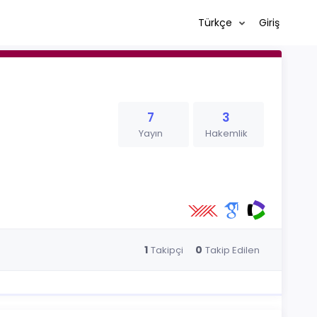
Türkçe
Giriş
7
3
Yayın
Hakemlik
1
0
Takipçi
Takip Edilen