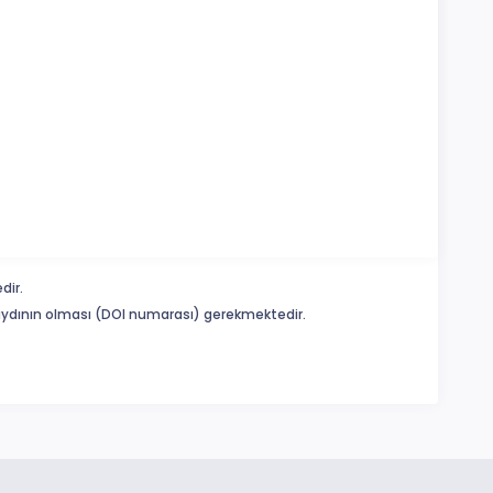
dir.
 kaydının olması (DOI numarası) gerekmektedir.