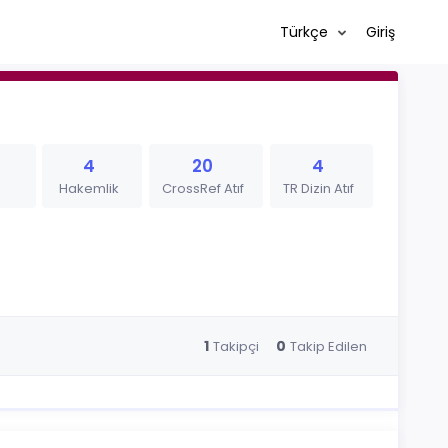
Türkçe
Giriş
4
20
4
Hakemlik
CrossRef Atıf
TR Dizin Atıf
1
0
Takipçi
Takip Edilen