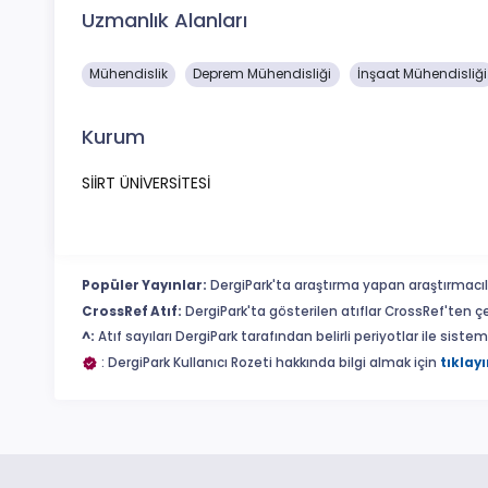
Uzmanlık Alanları
Mühendislik
Deprem Mühendisliği
İnşaat Mühendisliği
Kurum
SİİRT ÜNİVERSİTESİ
Popüler Yayınlar:
DergiPark'ta araştırma yapan araştırmacıl
CrossRef Atıf:
DergiPark'ta gösterilen atıflar CrossRef'ten ç
^:
Atıf sayıları DergiPark tarafından belirli periyotlar ile sist
: DergiPark Kullanıcı Rozeti hakkında bilgi almak için
tıklayı