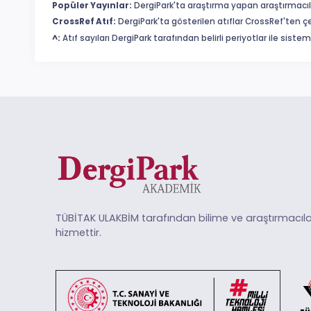
Popüler Yayınlar:
DergiPark'ta araştırma yapan araştırmacıl
CrossRef Atıf:
DergiPark'ta gösterilen atıflar CrossRef'ten ç
^:
Atıf sayıları DergiPark tarafından belirli periyotlar ile sist
TÜBİTAK ULAKBİM tarafından bilime ve araştırmacıla
hizmettir.