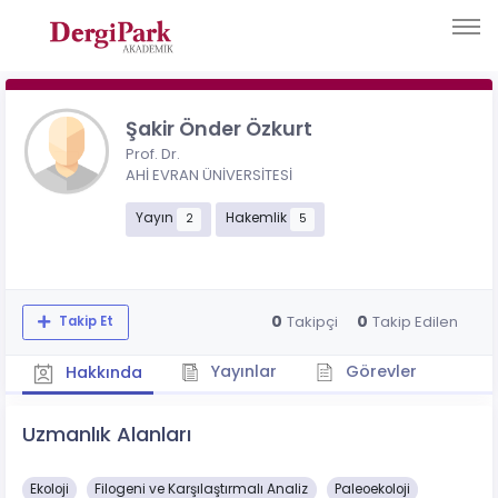
Şakir Önder Özkurt
Prof. Dr.
AHİ EVRAN ÜNİVERSİTESİ
Yayın
Hakemlik
2
5
0
0
Takipçi
Takip Edilen
Takip Et
Yayınlar
Görevler
Hakkında
Uzmanlık Alanları
Ekoloji
Filogeni ve Karşılaştırmalı Analiz
Paleoekoloji