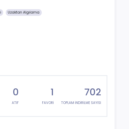
i
Uzaktan Algılama
0
1
702
ATIF
FAVORİ
TOPLAM İNDİRİLME SAYISI