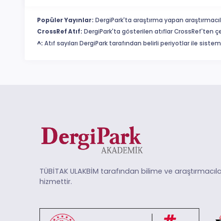
Popüler Yayınlar:
DergiPark'ta araştırma yapan araştırmacıl
CrossRef Atıf:
DergiPark'ta gösterilen atıflar CrossRef'ten ç
^:
Atıf sayıları DergiPark tarafından belirli periyotlar ile sist
TÜBİTAK ULAKBİM tarafından bilime ve araştırmacıla
hizmettir.