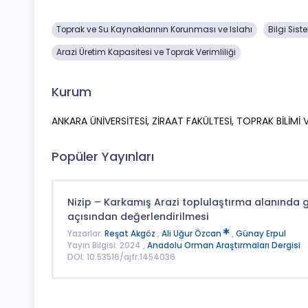
Toprak ve Su Kaynaklarının Korunması ve Islahı
Bilgi Sist
Arazi Üretim Kapasitesi ve Toprak Verimliliği
Kurum
ANKARA ÜNİVERSİTESİ, ZİRAAT FAKÜLTESİ, TOPRAK BİLİMİ
Popüler Yayınları
Nizip – Karkamış Arazi toplulaştırma alanında ge
açısından değerlendirilmesi
Yazarlar:
Reşat Akgöz
,
Ali Uğur Özcan
,
Günay Erpul
Yayın Bilgisi: 2024 ,
Anadolu Orman Araştırmaları Dergisi
DOI: 10.53516/ajfr.1454036