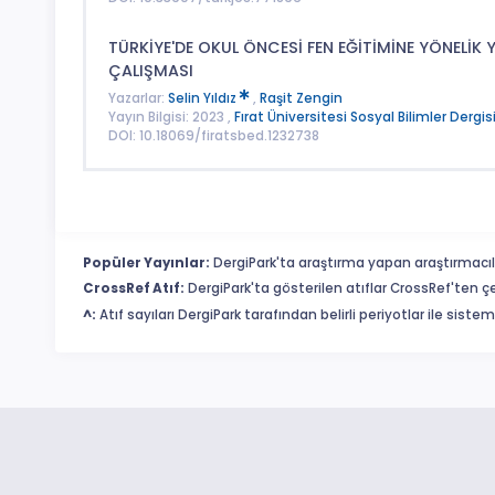
TÜRKİYE'DE OKUL ÖNCESİ FEN EĞİTİMİNE YÖNELİK
ÇALIŞMASI
Yazarlar:
Selin Yıldız
,
Raşit Zengin
Yayın Bilgisi: 2023 ,
Fırat Üniversitesi Sosyal Bilimler Dergis
DOI: 10.18069/firatsbed.1232738
Popüler Yayınlar:
DergiPark'ta araştırma yapan araştırmacıl
CrossRef Atıf:
DergiPark'ta gösterilen atıflar CrossRef'ten ç
^:
Atıf sayıları DergiPark tarafından belirli periyotlar ile sist