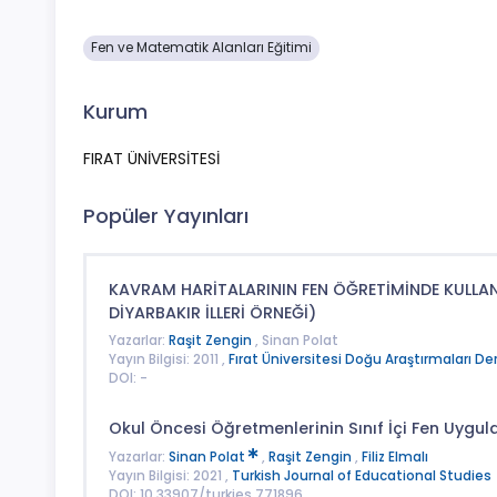
Fen ve Matematik Alanları Eğitimi
Kurum
FIRAT ÜNİVERSİTESİ
Popüler Yayınları
KAVRAM HARİTALARININ FEN ÖĞRETİMİNDE KULLAN
DİYARBAKIR İLLERİ ÖRNEĞİ)
Yazarlar:
Raşit Zengin
, Sinan Polat
Yayın Bilgisi: 2011 ,
Fırat Üniversitesi Doğu Araştırmaları Der
DOI: -
Okul Öncesi Öğretmenlerinin Sınıf İçi Fen Uygu
Yazarlar:
Sinan Polat
,
Raşit Zengin
,
Filiz Elmalı
Yayın Bilgisi: 2021 ,
Turkish Journal of Educational Studies
DOI: 10.33907/turkjes.771896