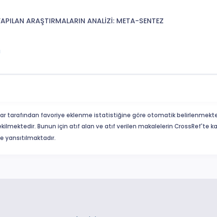
 YAPILAN ARAŞTIRMALARIN ANALİZİ: META-SENTEZ
i
ar tarafından favoriye eklenme istatistiğine göre otomatik belirlenmekte
ekilmektedir. Bunun için atıf alan ve atıf verilen makalelerin CrossRef'te
eme yansıtılmaktadır.