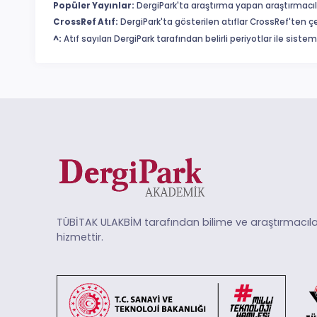
Popüler Yayınlar:
DergiPark'ta araştırma yapan araştırmacıl
CrossRef Atıf:
DergiPark'ta gösterilen atıflar CrossRef'ten ç
^:
Atıf sayıları DergiPark tarafından belirli periyotlar ile sist
TÜBİTAK ULAKBİM tarafından bilime ve araştırmacıla
hizmettir.