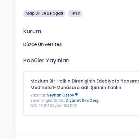
Arap Dili ve Belagatı
Tefsir
Kurum
Düzce Üniversitesi
Popüler Yayınları
Mazlum Bir Halkın Direnişinin Edebiyata Yansımala
Medînetu’l-Muhâsara adlı Şiirinin Tahlili
Yazarlar:
Seyhan Özsoy
Yayın Bilgisi: 2025 ,
Diyanet İlmi Dergi
DOI: 10.61304/did.1541102