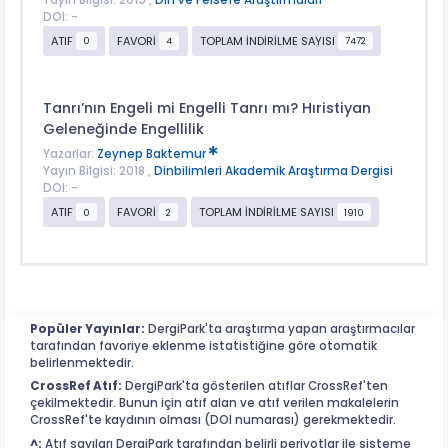
Yayın Bilgisi: 2019 ,
Din ve Felsefe Araştırmaları
DOI: -
ATIF
FAVORİ
TOPLAM İNDİRİLME SAYISI
0
4
7472
Tanrı’nın Engeli mi Engelli Tanrı mı? Hıristiyan
Geleneğinde Engellilik
Yazarlar:
Zeynep Baktemur
Yayın Bilgisi: 2018 ,
Dinbilimleri Akademik Araştırma Dergisi
DOI: -
ATIF
FAVORİ
TOPLAM İNDİRİLME SAYISI
0
2
1910
Popüler Yayınlar:
DergiPark'ta araştırma yapan araştırmacılar
tarafından favoriye eklenme istatistiğine göre otomatik
belirlenmektedir.
CrossRef Atıf:
DergiPark'ta gösterilen atıflar CrossRef'ten
çekilmektedir. Bunun için atıf alan ve atıf verilen makalelerin
CrossRef'te kaydının olması (DOI numarası) gerekmektedir.
^:
Atıf sayıları DergiPark tarafından belirli periyotlar ile sisteme