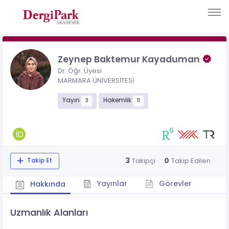
Zeynep Baktemur Kayaduman
Dr. Öğr. Üyesi
MARMARA ÜNİVERSİTESİ
Yayın
Hakemlik
3
11
3
0
Takipçi
Takip Edilen
Takip Et
Yayınlar
Görevler
Hakkında
Uzmanlık Alanları