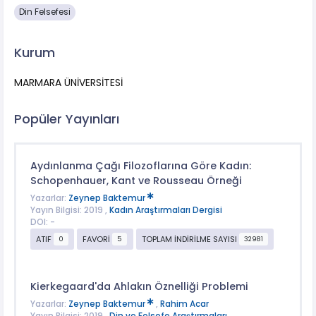
Din Felsefesi
Kurum
MARMARA ÜNİVERSİTESİ
Popüler Yayınları
Aydınlanma Çağı Filozoflarına Göre Kadın:
Schopenhauer, Kant ve Rousseau Örneği
Yazarlar:
Zeynep Baktemur
Yayın Bilgisi: 2019 ,
Kadın Araştırmaları Dergisi
DOI: -
ATIF
FAVORİ
TOPLAM İNDİRİLME SAYISI
0
5
32981
Kierkegaard'da Ahlakın Öznelliği Problemi
Yazarlar:
Zeynep Baktemur
,
Rahim Acar