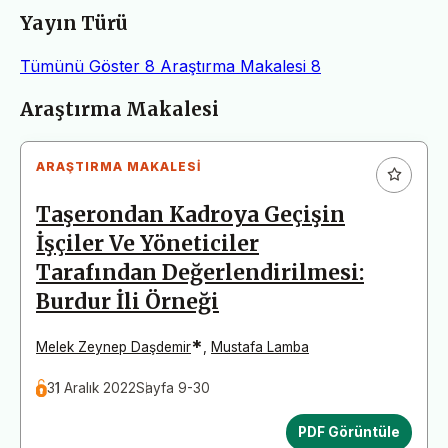
Yayın Türü
Tümünü Göster
8
Araştırma Makalesi
8
Makaleler
Araştırma Makalesi
ARAŞTIRMA MAKALESI
Taşerondan Kadroya Geçişin
İşçiler Ve Yöneticiler
Tarafından Değerlendirilmesi:
Burdur İli Örneği
*
Melek Zeynep Daşdemir
,
Mustafa Lamba
31 Aralık 2022
Sayfa 9-30
PDF Görüntüle