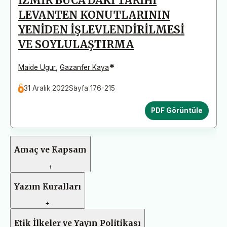
İZMİR BUCA’DAKİ TARİHİ
LEVANTEN KONUTLARININ
YENİDEN İŞLEVLENDİRİLMESİ
VE SOYLULAŞTIRMA
*
Maide Ugur
,
Gazanfer Kaya
31 Aralık 2022
Sayfa 176-215
PDF Görüntüle
Amaç ve Kapsam
+
Yazım Kuralları
+
Etik İlkeler ve Yayın Politikası