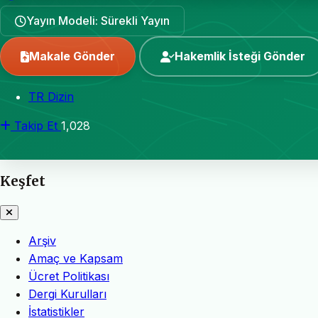
Yayın Modeli: Sürekli Yayın
Makale Gönder
Hakemlik İsteği Gönder
TR Dizin
Takip Et
1,028
Keşfet
Arşiv
Amaç ve Kapsam
Ücret Politikası
Dergi Kurulları
İstatistikler