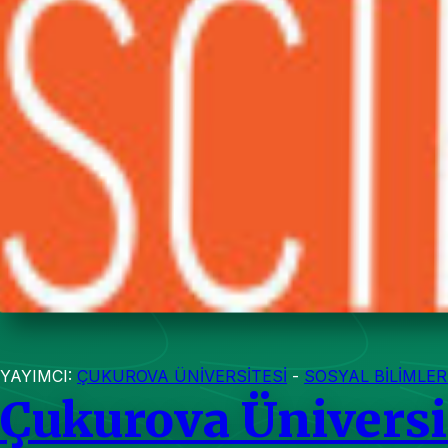
YAYIMCI:
ÇUKUROVA ÜNİVERSİTESİ
-
SOSYAL BİLİMLE
Çukurova Üniversit