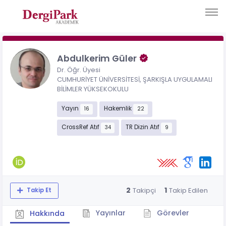
Abdulkerim Güler
Dr. Öğr. Üyesi
CUMHURİYET ÜNİVERSİTESİ, ŞARKIŞLA UYGULAMALI
BİLİMLER YÜKSEKOKULU
Yayın
Hakemlik
16
22
CrossRef Atıf
TR Dizin Atıf
34
9
2
1
Takipçi
Takip Edilen
Takip Et
Yayınlar
Görevler
Hakkında