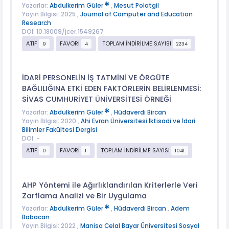
Yazarlar:
Abdulkerim Güler
,
Mesut Polatgil
Yayın Bilgisi: 2025 ,
Journal of Computer and Education
Research
DOI: 10.18009/jcer.1549267
ATIF
FAVORİ
TOPLAM İNDİRİLME SAYISI
9
4
2234
İDARİ PERSONELİN İŞ TATMİNİ VE ÖRGÜTE
BAĞLILIĞINA ETKİ EDEN FAKTÖRLERİN BELİRLENMESİ:
SİVAS CUMHURİYET ÜNİVERSİTESİ ÖRNEĞİ
Yazarlar:
Abdulkerim Güler
,
Hüdaverdi Bircan
Yayın Bilgisi: 2020 ,
Ahi Evran Üniversitesi İktisadi ve İdari
Bilimler Fakültesi Dergisi
DOI: -
ATIF
FAVORİ
TOPLAM İNDİRİLME SAYISI
0
1
1041
AHP Yöntemi ile Ağırlıklandırılan Kriterlerle Veri
Zarflama Analizi ve Bir Uygulama
Yazarlar:
Abdulkerim Güler
,
Hüdaverdi Bircan
,
Adem
Babacan
Yayın Bilgisi: 2022 ,
Manisa Celal Bayar Üniversitesi Sosyal