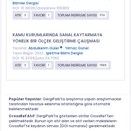
Bilimler Dergisi
DOI: 10.18026/cbayarsos.1053812
ATIF
FAVORİ
TOPLAM İNDİRİLME SAYISI
3
1
1174
KAMU KURUMLARINDA SANAL KAYTARMAYA
YÖNELİK BİR ÖLÇEK GELİŞTİRME ÇALIŞMASI
Yazarlar:
Abdulkerim Güler
,
Yılmaz Günel
Yayın Bilgisi: 2022 ,
İşletme Bilimi Dergisi
DOI: 10.22139/jobs.1147063
ATIF
FAVORİ
TOPLAM İNDİRİLME SAYISI
3
1
1589
Popüler Yayınlar:
DergiPark'ta araştırma yapan araştırmacılar
tarafından favoriye eklenme istatistiğine göre otomatik
belirlenmektedir.
CrossRef Atıf:
DergiPark'ta gösterilen atıflar CrossRef'ten
çekilmektedir. Bunun için atıf alan ve atıf verilen makalelerin
CrossRef'te kaydının olması (DOI numarası) gerekmektedir.