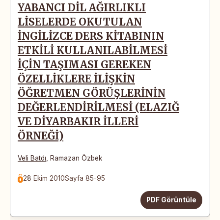
YABANCI DİL AĞIRLIKLI
LİSELERDE OKUTULAN
İNGİLİZCE DERS KİTABININ
ETKİLİ KULLANILABİLMESİ
İÇİN TAŞIMASI GEREKEN
ÖZELLİKLERE İLİŞKİN
ÖĞRETMEN GÖRÜŞLERİNİN
DEĞERLENDİRİLMESİ (ELAZIĞ
VE DİYARBAKIR İLLERİ
ÖRNEĞİ)
Veli Batdı
,
Ramazan Özbek
28 Ekim 2010
Sayfa 85-95
PDF Görüntüle