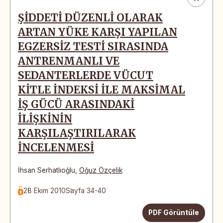
ŞİDDETİ DÜZENLİ OLARAK
ARTAN YÜKE KARŞI YAPILAN
EGZERSİZ TESTİ SIRASINDA
ANTRENMANLI VE
SEDANTERLERDE VÜCUT
KİTLE İNDEKSİ İLE MAKSİMAL
İŞ GÜCÜ ARASINDAKİ
İLİŞKİNİN
KARŞILAŞTIRILARAK
İNCELENMESİ
İhsan Serhatlıoğlu
,
Oğuz Özçelik
28 Ekim 2010
Sayfa 34-40
PDF Görüntüle