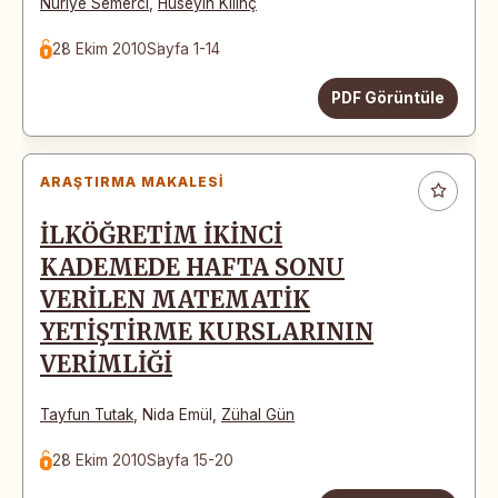
Nuriye Semerci
,
Hüseyin Kılınç
28 Ekim 2010
Sayfa 1-14
PDF Görüntüle
ARAŞTIRMA MAKALESI
İLKÖĞRETİM İKİNCİ
KADEMEDE HAFTA SONU
VERİLEN MATEMATİK
YETİŞTİRME KURSLARININ
VERİMLİĞİ
Tayfun Tutak
,
Nida Emül
,
Zühal Gün
28 Ekim 2010
Sayfa 15-20