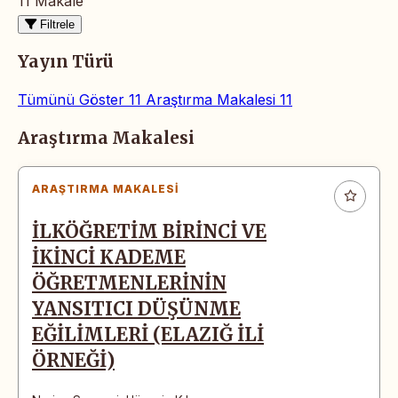
11 Makale
Filtrele
Yayın Türü
Tümünü Göster
11
Araştırma Makalesi
11
Makaleler
Araştırma Makalesi
ARAŞTIRMA MAKALESI
İLKÖĞRETİM BİRİNCİ VE
İKİNCİ KADEME
ÖĞRETMENLERİNİN
YANSITICI DÜŞÜNME
EĞİLİMLERİ (ELAZIĞ İLİ
ÖRNEĞİ)