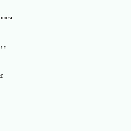
nmesi.
rin
tü