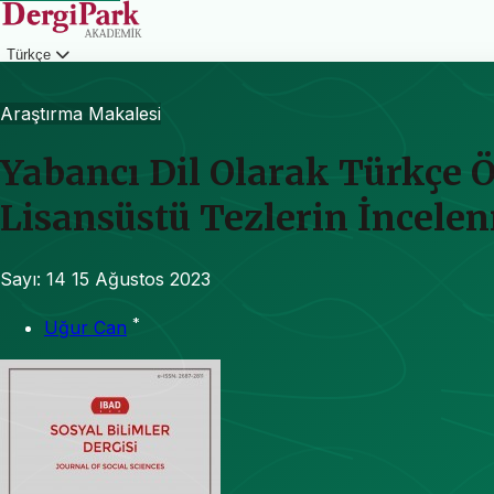
Türkçe
Giriş
Araştırma Makalesi
Yabancı Dil Olarak Türkçe 
Lisansüstü Tezlerin İncele
Sayı: 14
15 Ağustos 2023
*
Uğur Can