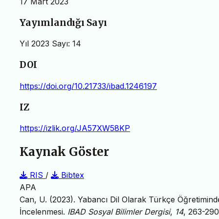
17 Mart 2023
Yayımlandığı Sayı
Yıl 2023 Sayı: 14
DOI
https://doi.org/10.21733/ibad.1246197
IZ
https://izlik.org/JA57XW58KP
Kaynak Göster
RIS
/
Bibtex
APA
Can, U. (2023). Yabancı Dil Olarak Türkçe Öğretimind
İncelenmesi.
IBAD Sosyal Bilimler Dergisi
,
14
, 263-29