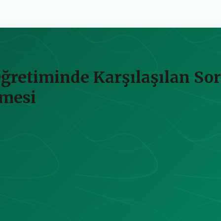
Öğretiminde Karşılaşılan So
nmesi