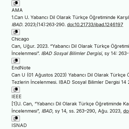
AMA
1.Can U. Yabancı Dil Olarak Türkçe Öğretiminde Karşı
IBAD
. 2023;(14):263-290.
doi:10.21733/ibad.1246197
Chicago
Can, Uğur. 2023. “Yabancı Dil Olarak Türkçe Öğretimi
İncelenmesi”.
IBAD Sosyal Bilimler Dergisi
, sy 14: 263
EndNote
Can U (01 Ağustos 2023) Yabancı Dil Olarak Türkçe Ö
Tezlerin İncelenmesi. IBAD Sosyal Bilimler Dergisi 14
IEEE
[1]U. Can, “Yabancı Dil Olarak Türkçe Öğretiminde Ka
İncelenmesi”,
IBAD
, sy 14, ss. 263–290, Ağu. 2023,
do
ISNAD