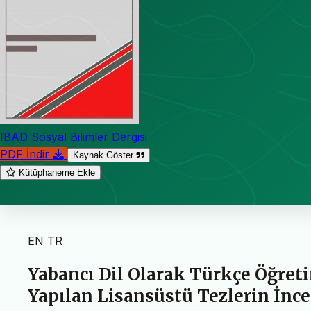
IBAD Sosyal Bilimler Dergisi
PDF İndir
Kaynak Göster
Kütüphaneme Ekle
EN
TR
Yabancı Dil Olarak Türkçe Öğreti
Yapılan Lisansüstü Tezlerin İnc