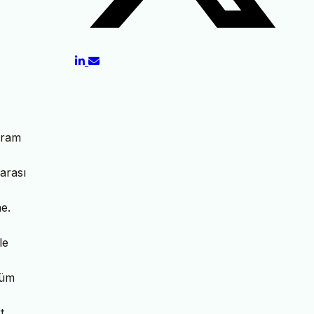
uram
arası
e.
le
züm
t