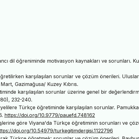
bancı dil öğreniminde motivasyon kaynakları ve sorunları. K
retilirken karşılaşılan sorunlar ve çözüm önerileri. Uluslar
Mart, Gazimağusa/ Kuzey Kıbrıs.
iminde karşılaşılan sorunlar üzerine genel bir değerlendirm
(80), 232-240.
uriyelilere Türkçe öğretiminde karşılaşılan sorunlar. Pamukka
6.
https://doi.org/10.9779/pauefd.748162
üşlerine göre Viyana'da Türkçe öğretiminin sorunları ve çö
ttps://doi.org/10.54979/turkegitimdergisi.1122796
olarak Türkçe öğretmek: sorunlar ve çözüm önerileri. Baybur