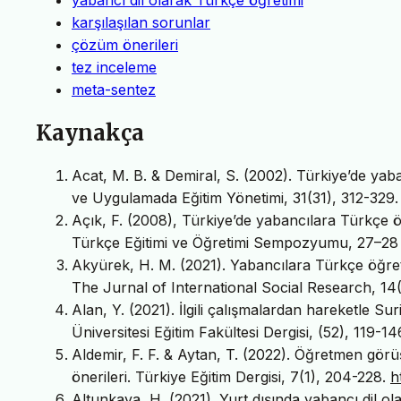
karşılaşılan sorunlar
çözüm önerileri
tez inceleme
meta-sentez
Kaynakça
Acat, M. B. & Demiral, S. (2002). Türkiye’de ya
ve Uygulamada Eğitim Yönetimi, 31(31), 312-329.
Açık, F. (2008), Türkiye’de yabancılara Türkçe öğ
Türkçe Eğitimi ve Öğretimi Sempozyumu, 27–28 
Akyürek, H. M. (2021). Yabancılara Türkçe öğret
The Jurnal of International Social Research, 14
Alan, Y. (2021). İlgili çalışmalardan hareketle S
Üniversitesi Eğitim Fakültesi Dergisi, (52), 119-14
Aldemir, F. F. & Aytan, T. (2022). Öğretmen gör
önerileri. Türkiye Eğitim Dergisi, 7(1), 204-228.
h
Altunkaya, H. (2021). Yurt dışında yabancı dil 