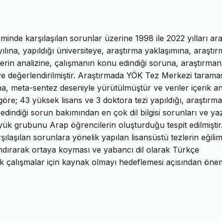
inde karşılaşılan sorunlar üzerine 1998 ile 2022 yılları ar
yılına, yapıldığı üniversiteye, araştırma yaklaşımına, araştı
lerin analizine, çalışmanın konu edindiği soruna, araştırman
ş ve değerlendirilmiştir. Araştırmada YÖK Tez Merkezi taram
rma, meta-sentez deseniyle yürütülmüştür ve veriler içerik an
göre; 43 yüksek lisans ve 3 doktora tezi yapıldığı, araştırma
 edindiği sorun bakımından en çok dil bilgisi sorunları ve y
yük grubunu Arap öğrencilerin oluşturduğu tespit edilmiştir
laşılan sorunlara yönelik yapılan lisansüstü tezlerin eğiliml
flandırarak ortaya koyması ve yabancı dil olarak Türkçe
k çalışmalar için kaynak olmayı hedeflemesi açısından önem