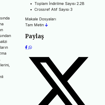
Toplam İndirilme Sayısı
2.2B
Crossref Atıf Sayısı
3
asında
Makale Dosyaları
rma
Tam Metin
ın
Paylaş
asından
alizi
ların
azma
.
erini,
li