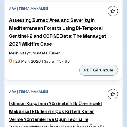
ARAŞTIRMA MAKALESI
Assessing Burned Area and Severity in
Mediterranean Forests Using Bi-Temporal
Sentinel-2 and CORINE Data: The Manavgat
2021 Wildfire Case
Melih Altay
*
,
Mustafa Türker
|
26 Mart 2026
|
Sayfa 145-165
PDF Görüntüle
ARAŞTIRMA MAKALESI
İklimsel Koşulların Yürünebilirlik Üzerindeki
Mekânsal Etkilerinin Çok Kriterli Karar
Verme Yöntemleri ve Oyun Teorisi ile