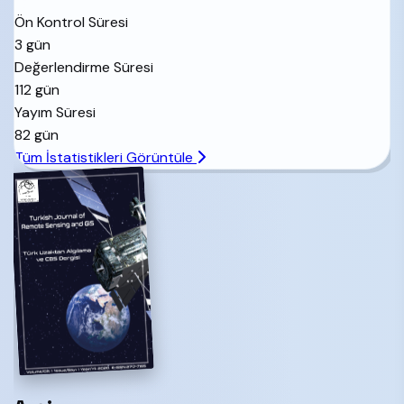
yayınlanmaktadır.
Ön Kontrol Süresi
3 gün
Hakem Değerlendirme Süreci
Değerlendirme Süresi
112 gün
Dergiye gönderilen tüm makaleler öncelikle editör
Yayım Süresi
tarafından değerlendirilmekte ve uygun bulunması
82 gün
halinde editör tarafından seçilen en az iki akademik
Tüm İstatistikleri Görüntüle
hakem tarafından incelenmektedir. Uzaktan Algılama ve
CBS Dergisi'nde çift taraflı kör hakemlik uygulanmakta,
yani hakemlerin ve yazarların kimlikleri gizlenmekte ve
hakemlik süreci boyunca bu gizlilik uygulanmaktadır.
Derginin konu ve kapsamı dışında kalan veya yazar
kılavuzunda belirtilen formatta hazırlanmayan makalelerin
hakemlik süreci başlatılamaz.
Makale İşlem Ücretleri
Türk Uzaktan Algılama ve CBS Dergisi herhangi bir