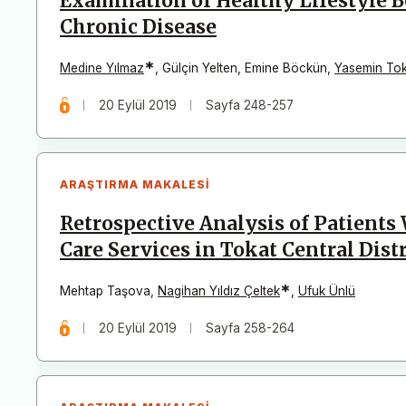
Examination of Healthy Lifestyle B
Chronic Disease
*
Medine Yılmaz
,
Gülçin Yelten
,
Emine Böckün
,
Yasemin To
20 Eylül 2019
Sayfa 248-257
ARAŞTIRMA MAKALESI
Retrospective Analysis of Patient
Care Services in Tokat Central Distr
*
Mehtap Taşova
,
Nagihan Yıldız Çeltek
,
Ufuk Ünlü
20 Eylül 2019
Sayfa 258-264