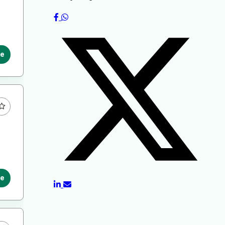
le
le