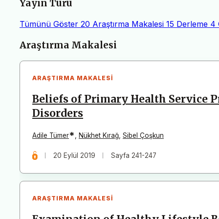
Yayın Türü
Tümünü Göster
20
Araştırma Makalesi
15
Derleme
4
Makaleler
Araştırma Makalesi
ARAŞTIRMA MAKALESI
Beliefs of Primary Health Service 
Disorders
*
Adile Tümer
,
Nükhet Kırağ
,
Sibel Çoşkun
20 Eylül 2019
Sayfa 241-247
ARAŞTIRMA MAKALESI