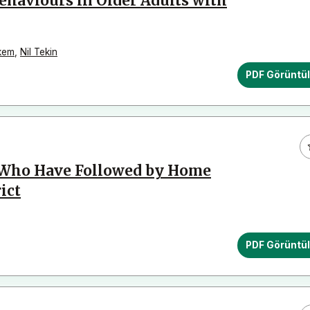
ehaviours in Older Adults with
kem
,
Nil Tekin
PDF Görüntü
s Who Have Followed by Home
ict
PDF Görüntü