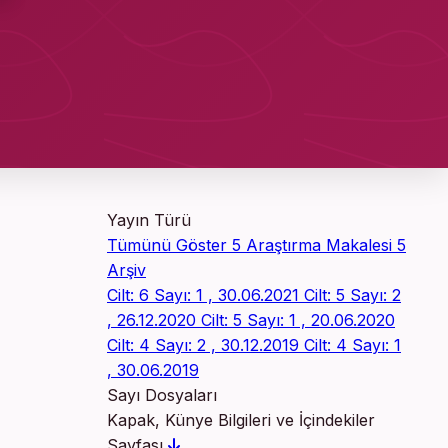
Yayın Türü
Tümünü Göster
5
Araştırma Makalesi
5
Arşiv
Cilt: 6 Sayı: 1 , 30.06.2021
Cilt: 5 Sayı: 2
, 26.12.2020
Cilt: 5 Sayı: 1 , 20.06.2020
Cilt: 4 Sayı: 2 , 30.12.2019
Cilt: 4 Sayı: 1
, 30.06.2019
Sayı Dosyaları
Kapak, Künye Bilgileri ve İçindekiler
Sayfası