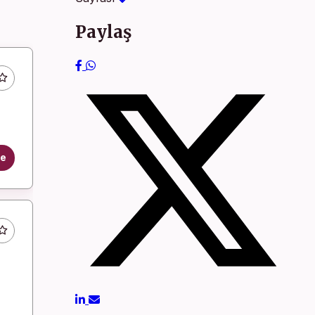
Paylaş
le