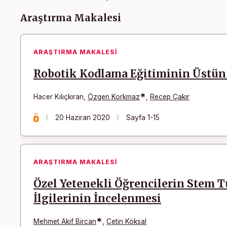
Makaleler
Araştırma Makalesi
ARAŞTIRMA MAKALESI
Robotik Kodlama Eğitiminin Üstün 
*
Hacer Kılıçkıran
,
Özgen Korkmaz
,
Recep Çakır
20 Haziran 2020
Sayfa 1-15
ARAŞTIRMA MAKALESI
Özel Yetenekli Öğrencilerin Stem 
İlgilerinin İncelenmesi
*
Mehmet Akif Bircan
,
Çetin Köksal