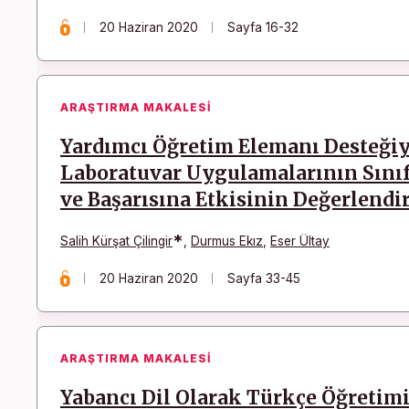
20 Haziran 2020
Sayfa 16-32
ARAŞTIRMA MAKALESI
Yardımcı Öğretim Elemanı Desteğiy
Laboratuvar Uygulamalarının Sını
ve Başarısına Etkisinin Değerlendi
*
Salih Kürşat Çilingir
,
Durmus Ekız
,
Eser Ültay
20 Haziran 2020
Sayfa 33-45
ARAŞTIRMA MAKALESI
Yabancı Dil Olarak Türkçe Öğretim