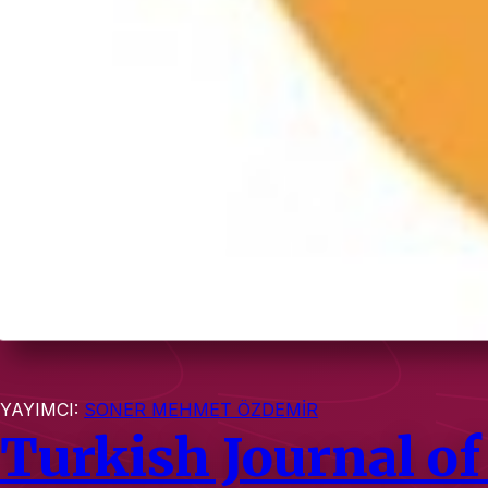
YAYIMCI:
SONER MEHMET ÖZDEMİR
Turkish Journal o