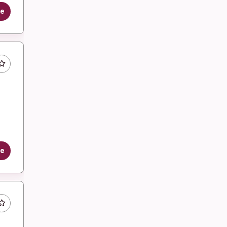
le
le