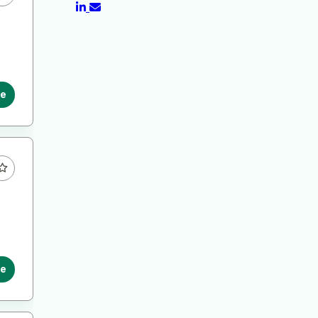
le
le