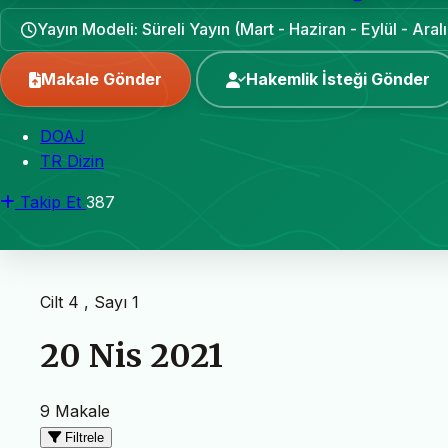
Yayın Modeli: Süreli Yayın (Mart - Haziran - Eylül - Aralı
Makale Gönder
Hakemlik İsteği Gönder
DOAJ
TR Dizin
Takip Et
387
Cilt 4 , Sayı 1
20 Nis 2021
9 Makale
Filtrele