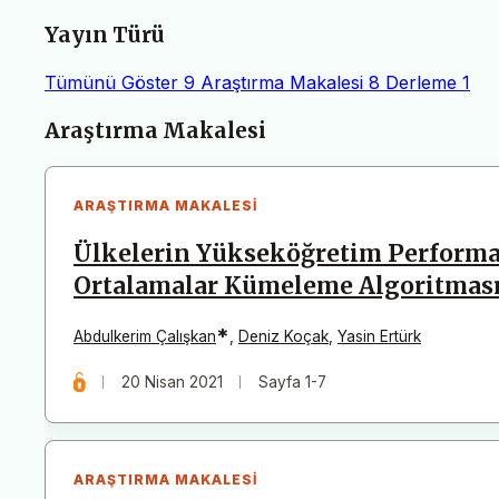
Yayın Türü
Tümünü Göster
9
Araştırma Makalesi
8
Derleme
1
Makaleler
Araştırma Makalesi
ARAŞTIRMA MAKALESI
Ülkelerin Yükseköğretim Performa
Ortalamalar Kümeleme Algoritması 
*
Abdulkerim Çalışkan
,
Deniz Koçak
,
Yasin Ertürk
20 Nisan 2021
Sayfa 1-7
ARAŞTIRMA MAKALESI