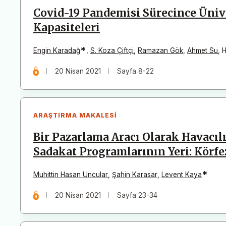
Covid-19 Pandemisi Sürecince Üniv
Kapasiteleri
*
Engin Karadağ
,
S. Koza Çiftçi
,
Ramazan Gök
,
Ahmet Su
,
H
20 Nisan 2021
Sayfa 8-22
ARAŞTIRMA MAKALESI
Bir Pazarlama Aracı Olarak Havacılı
Sadakat Programlarının Yeri: Körfez
*
Muhittin Hasan Uncular
,
Şahin Karasar
,
Levent Kaya
20 Nisan 2021
Sayfa 23-34