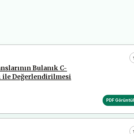
nslarının Bulanık C-
ile Değerlendirilmesi
PDF Görüntü