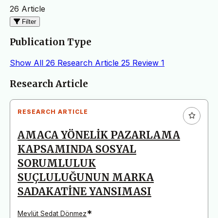
26 Article
Filter
Publication Type
Show All
26
Research Article
25
Review
1
Articles
Research Article
RESEARCH ARTICLE
AMACA YÖNELİK PAZARLAMA
KAPSAMINDA SOSYAL
SORUMLULUK
SUÇLULUĞUNUN MARKA
SADAKATİNE YANSIMASI
*
Mevlüt Sedat Dönmez