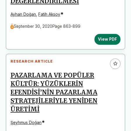
DEĞERLENDİRİLMESİ
*
Ayhan Doğan
,
Fatih Aksoy
September 30, 2020
Page 863-899
View PDF
RESEARCH ARTICLE
PAZARLAMA VE POPÜLER
KÜLTÜR: YÜZÜKLERİN
EFENDİSİ’NİN PAZARLAMA
STRATEJİLERİYLE YENİDEN
ÜRETİMİ
*
Şeyhmus Doğan