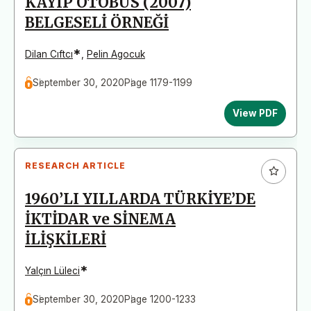
KAYIP OTOBÜS (2007)
BELGESELİ ÖRNEĞİ
*
Dilan Cıftcı
,
Pelin Agocuk
September 30, 2020
Page 1179-1199
View PDF
RESEARCH ARTICLE
1960’LI YILLARDA TÜRKİYE’DE
İKTİDAR ve SİNEMA
İLİŞKİLERİ
*
Yalçın Lüleci
September 30, 2020
Page 1200-1233