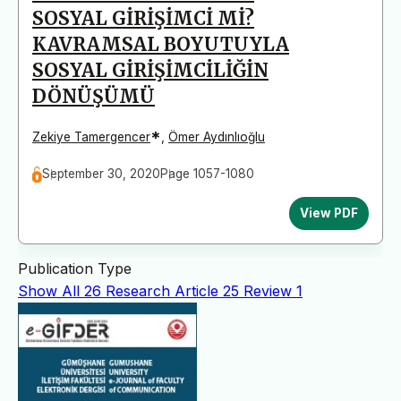
SOSYAL GİRİŞİMCİ Mİ?
KAVRAMSAL BOYUTUYLA
SOSYAL GİRİŞİMCİLİĞİN
DÖNÜŞÜMÜ
*
Zekiye Tamergencer
,
Ömer Aydınlıoğlu
September 30, 2020
Page 1057-1080
View PDF
Publication Type
Show All
26
Research Article
25
Review
1