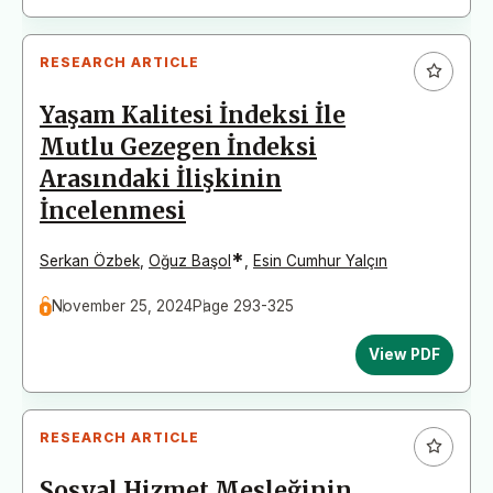
RESEARCH ARTICLE
Yaşam Kalitesi İndeksi İle
Mutlu Gezegen İndeksi
Arasındaki İlişkinin
İncelenmesi
*
Serkan Özbek
,
Oğuz Başol
,
Esin Cumhur Yalçın
November 25, 2024
Page 293-325
View PDF
RESEARCH ARTICLE
Sosyal Hizmet Mesleğinin