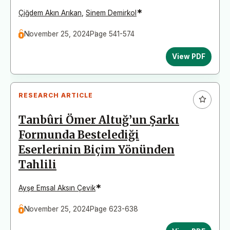
*
Çiğdem Akın Arıkan
,
Sinem Demirkol
November 25, 2024
Page 541-574
View PDF
RESEARCH ARTICLE
Tanbûri Ömer Altuğ’un Şarkı
Formunda Bestelediği
Eserlerinin Biçim Yönünden
Tahlili
*
Ayşe Emsal Aksın Çevik
November 25, 2024
Page 623-638