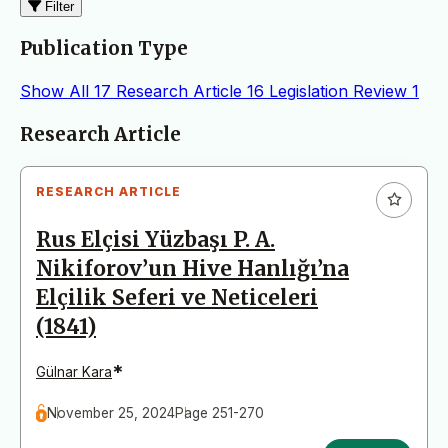
Filter
Publication Type
Show All
17
Research Article
16
Legislation Review
1
Articles
Research Article
RESEARCH ARTICLE
Rus Elçisi Yüzbaşı P. A.
Nikiforov’un Hive Hanlığı’na
Elçilik Seferi ve Neticeleri
(1841)
*
Gülnar Kara
November 25, 2024
Page 251-270