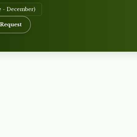
e - December)
 Request