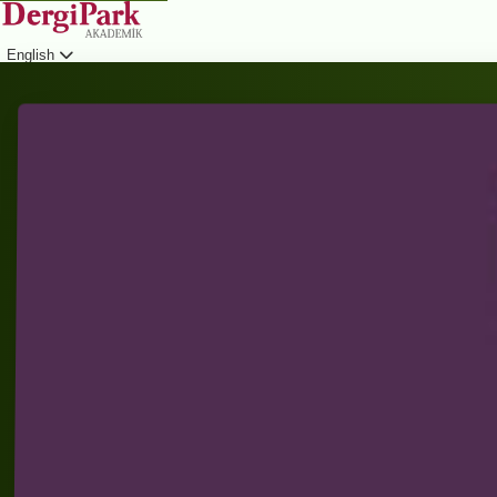
English
Login