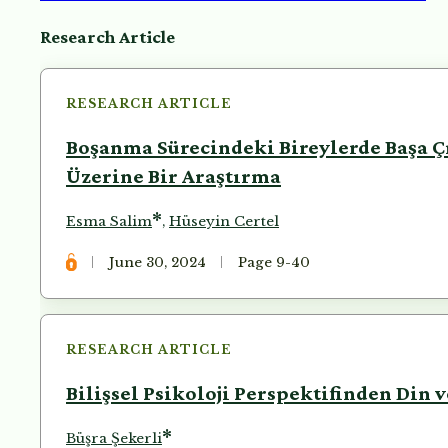
Articles
Research Article
RESEARCH ARTICLE
Boşanma Sürecindeki Bireylerde Başa Çı
Üzerine Bir Araştırma
*
Esma Salim
,
Hüseyin Certel
June 30, 2024
Page 9-40
RESEARCH ARTICLE
Bilişsel Psikoloji Perspektifinden Din 
*
Büşra Şekerli