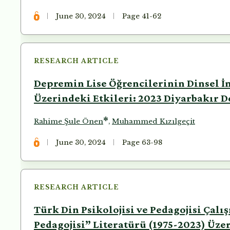
June 30, 2024
Page 41-62
RESEARCH ARTICLE
Depremin Lise Öğrencilerinin Dinsel 
Üzerindeki Etkileri: 2023 Diyarbakır D
*
Rahime Şule Önen
,
Muhammed Kızılgeçit
June 30, 2024
Page 63-98
RESEARCH ARTICLE
Türk Din Psikolojisi ve Pedagojisi Çalı
Pedagojisi” Literatürü (1975-2023) Üze