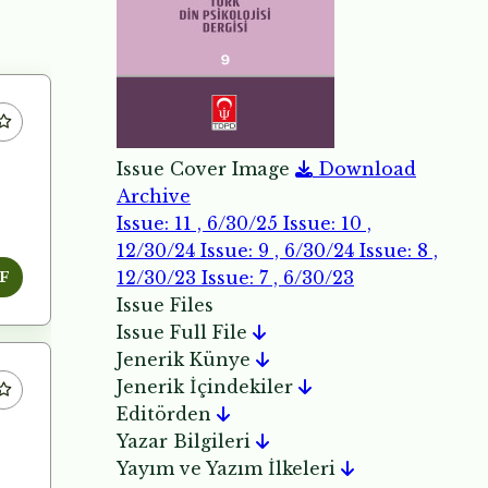
Issue Cover Image
Download
Archive
Issue: 11 , 6/30/25
Issue: 10 ,
12/30/24
Issue: 9 , 6/30/24
Issue: 8 ,
12/30/23
Issue: 7 , 6/30/23
F
Issue Files
Issue Full File
Jenerik Künye
Jenerik İçindekiler
Editörden
Yazar Bilgileri
Yayım ve Yazım İlkeleri