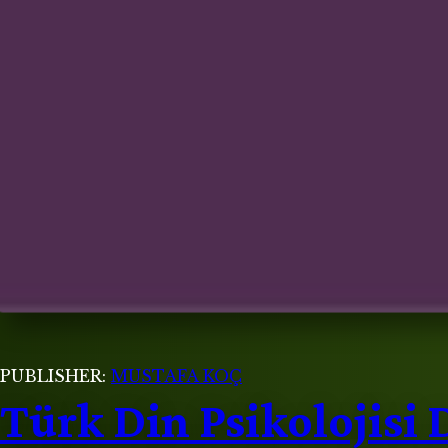
PUBLISHER:
MUSTAFA KOÇ
Türk Din Psikolojisi 