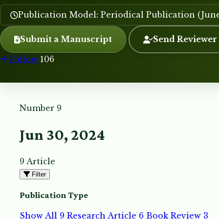
Publication Model: Periodical Publication (Jun
Submit a Manuscript
Send Reviewer
Follow
106
Number 9
Jun 30, 2024
9 Article
Filter
Publication Type
Show All
9
Research Article
6
Book Review
3