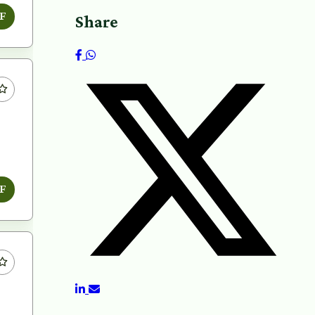
F
Share
F