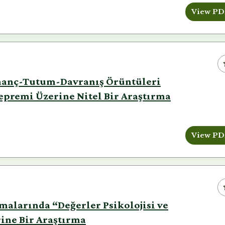
View PD
İnanç-Tutum-Davranış Örüntüleri
epremi Üzerine Nitel Bir Araştırma
View PD
şmalarında “Değerler Psikolojisi ve
rine Bir Araştırma