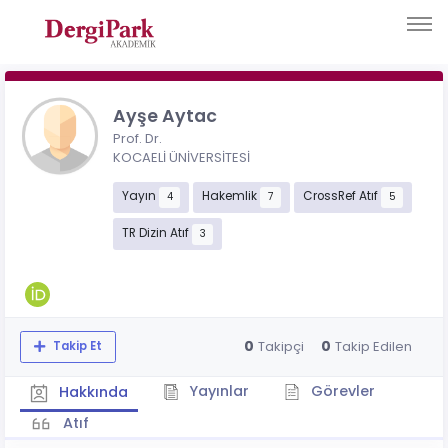
Ayşe Aytac
Prof. Dr.
KOCAELİ ÜNİVERSİTESİ
Yayın
Hakemlik
CrossRef Atıf
4
7
5
TR Dizin Atıf
3
0
0
Takipçi
Takip Edilen
Takip Et
Yayınlar
Görevler
Hakkında
Atıf