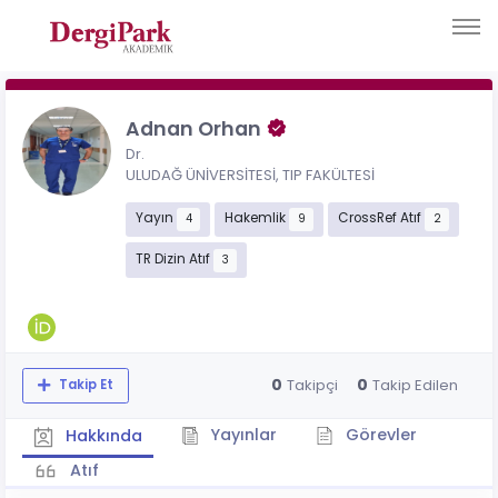
Adnan Orhan
Dr.
ULUDAĞ ÜNİVERSİTESİ, TIP FAKÜLTESİ
Yayın
Hakemlik
CrossRef Atıf
4
9
2
TR Dizin Atıf
3
0
0
Takipçi
Takip Edilen
Takip Et
Yayınlar
Görevler
Hakkında
Atıf