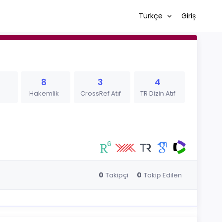
Türkçe
Giriş
8
3
4
Hakemlik
CrossRef Atıf
TR Dizin Atıf
0
0
Takipçi
Takip Edilen