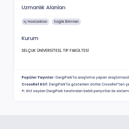
Uzmanlık Alanları
İç Hastalıkları
Sağlık Bilimleri
Kurum
SELÇUK ÜNİVERSİTESİ, TIP FAKÜLTESİ
Popüler Yayınlar:
DergiPark'ta araştırma yapan araştırmacıl
CrossRef Atıf:
DergiPark'ta gösterilen atıflar CrossRef'ten ç
^:
Atıf sayıları DergiPark tarafından belirli periyotlar ile sist