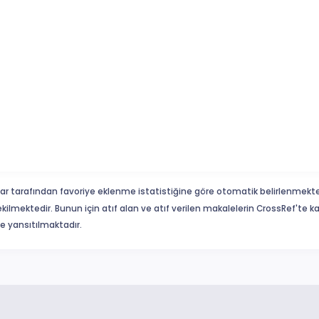
ar tarafından favoriye eklenme istatistiğine göre otomatik belirlenmekte
ekilmektedir. Bunun için atıf alan ve atıf verilen makalelerin CrossRef'te
eme yansıtılmaktadır.