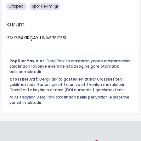
Ortopedi
Spor Hekimliği
Kurum
İZMİR BAKIRÇAY ÜNİVERSİTESİ
Popüler Yayınlar:
DergiPark'ta araştırma yapan araştırmacılar
tarafından favoriye eklenme istatistiğine göre otomatik
belirlenmektedir.
CrossRef Atıf:
DergiPark'ta gösterilen atıflar CrossRef'ten
çekilmektedir. Bunun için atıf alan ve atıf verilen makalelerin
CrossRef'te kaydının olması (DOI numarası) gerekmektedir.
^:
Atıf sayıları DergiPark tarafından belirli periyotlar ile sisteme
yansıtılmaktadır.