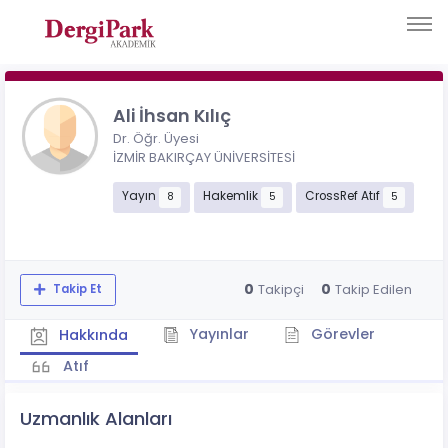
Ali İhsan Kılıç
Dr. Öğr. Üyesi
İZMİR BAKIRÇAY ÜNİVERSİTESİ
Yayın
Hakemlik
CrossRef Atıf
8
5
5
0
0
Takipçi
Takip Edilen
Takip Et
Yayınlar
Görevler
Hakkında
Atıf
Uzmanlık Alanları